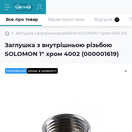
Все про товар
Характеристики
Відгуків
П
0
Заглушка з внутрішньою різьбою SOLOMON 1″ хром 4002 (00000
Заглушка з внутрішньою різьбою
SOLOMON 1″ хром 4002 (000001619)
популярний
немає в наявності