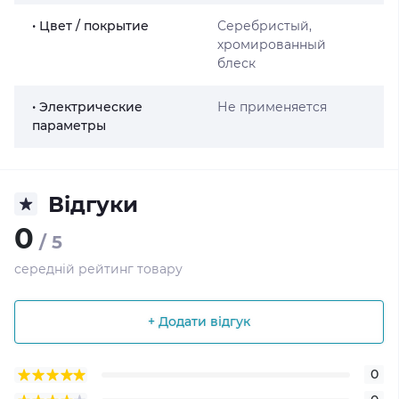
• Цвет / покрытие
Серебристый,
хромированный
блеск
• Электрические
Не применяется
параметры
Відгуки
0
/ 5
середній рейтинг товару
+ Додати відгук
0