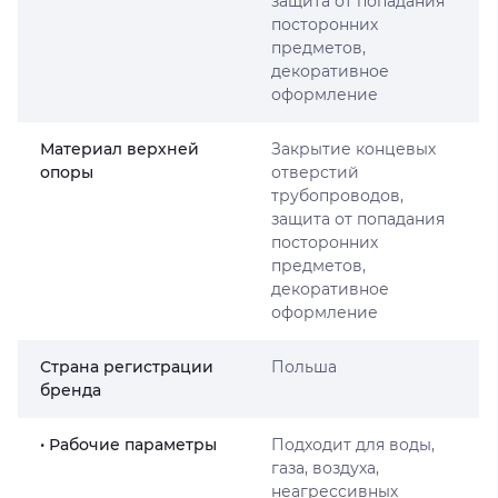
защита от попадания
посторонних
предметов,
декоративное
оформление
Материал верхней
Закрытие концевых
опоры
отверстий
трубопроводов,
защита от попадания
посторонних
предметов,
декоративное
оформление
Страна регистрации
Польша
бренда
• Рабочие параметры
Подходит для воды,
газа, воздуха,
неагрессивных