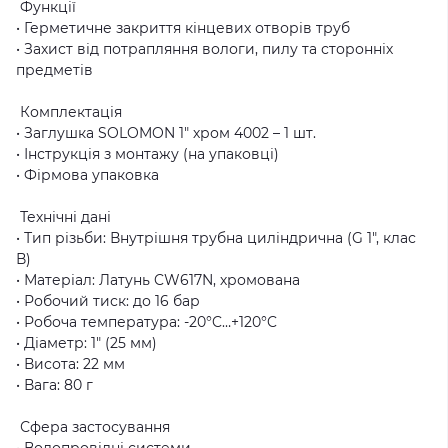
Функції
• Герметичне закриття кінцевих отворів труб
• Захист від потрапляння вологи, пилу та сторонніх
предметів
Комплектація
• Заглушка SOLOMON 1″ хром 4002 – 1 шт.
• Інструкція з монтажу (на упаковці)
• Фірмова упаковка
Технічні дані
• Тип різьби: Внутрішня трубна циліндрична (G 1″, клас
В)
• Матеріал: Латунь CW617N, хромована
• Робочий тиск: до 16 бар
• Робоча температура: -20°C…+120°C
• Діаметр: 1″ (25 мм)
• Висота: 22 мм
• Вага: 80 г
Сфера застосування
• Водопровідні системи