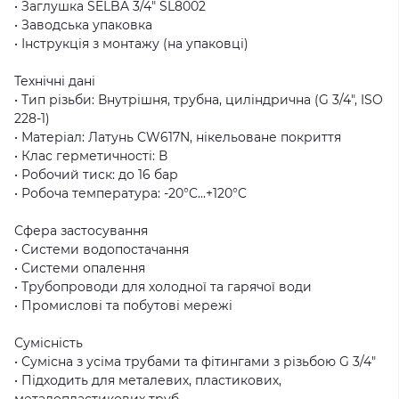
• Заглушка SELBA 3/4″ SL8002
• Заводська упаковка
• Інструкція з монтажу (на упаковці)
Технічні дані
• Тип різьби: Внутрішня, трубна, циліндрична (G 3/4″, ISO
228-1)
• Матеріал: Латунь CW617N, нікельоване покриття
• Клас герметичності: В
• Робочий тиск: до 16 бар
• Робоча температура: -20°C...+120°C
Сфера застосування
• Системи водопостачання
• Системи опалення
• Трубопроводи для холодної та гарячої води
• Промислові та побутові мережі
Сумісність
• Сумісна з усіма трубами та фітингами з різьбою G 3/4″
• Підходить для металевих, пластикових,
металопластикових труб