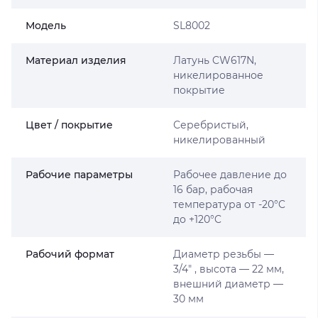
Мoдель
SL8002
Материал изделия
Латунь CW617N,
никелированное
покрытие
Цвет / покрытие
Серебристый,
никелированный
Рабочие параметры
Рабочее давление до
16 бар, рабочая
температура от -20°C
до +120°C
Рабочий формат
Диаметр резьбы —
3/4″ , высота — 22 мм,
внешний диаметр —
30 мм