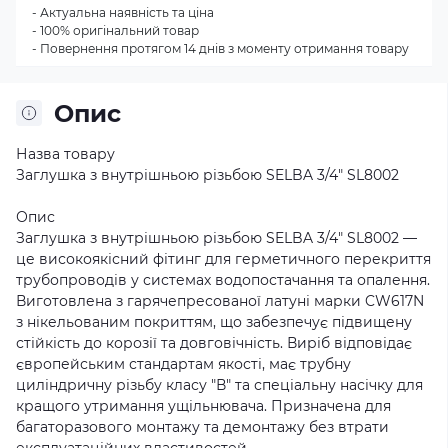
- Актуальна наявність та ціна
- 100% оригінальний товар
- Повернення протягом 14 днів з моменту отримання товару
Опис
Назва товару
Заглушка з внутрішньою різьбою SELBA 3/4″ SL8002
Опис
Заглушка з внутрішньою різьбою SELBA 3/4″ SL8002 —
це високоякісний фітинг для герметичного перекриття
трубопроводів у системах водопостачання та опалення.
Виготовлена з гарячепресованої латуні марки CW617N
з нікельованим покриттям, що забезпечує підвищену
стійкість до корозії та довговічність. Виріб відповідає
європейським стандартам якості, має трубну
циліндричну різьбу класу "В" та спеціальну насічку для
кращого утримання ущільнювача. Призначена для
багаторазового монтажу та демонтажу без втрати
експлуатаційних властивостей.