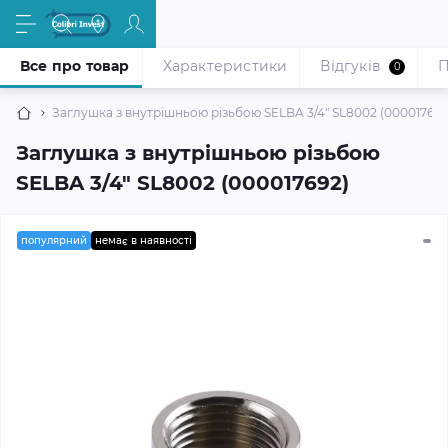
Все про товар
Характеристики
Відгуків
П
0
Заглушка з внутрішньою різьбою SELBA 3/4″ SL8002 (000017692
Заглушка з внутрішньою різьбою
SELBA 3/4″ SL8002 (000017692)
популярний
немає в наявності