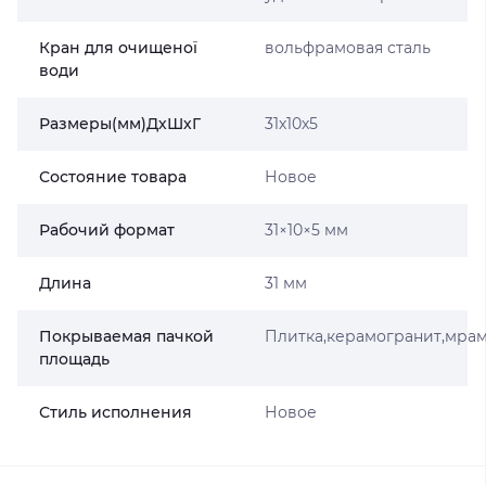
Кран для очищеної
вольфрамовая сталь
води
Размеры(мм)ДхШхГ
31х10х5
Состояние товара
Новое
Рабочий формат
31×10×5 мм
Длина
31 мм
Покрываемая пачкой
Плитка,керамогранит,мра
площадь
Стиль исполнения
Новое