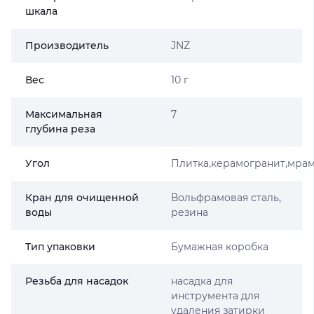
шкала
Производитель
JNZ
Вес
10 г
Максимальная
7
глубина реза
Угол
Плитка,керамогранит,мра
Кран для очищенной
Вольфрамовая сталь,
воды
резина
Тип упаковки
Бумажная коробка
Резьба для насадок
насадка для
инструмента для
удаления затирки