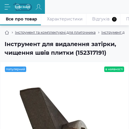
Все про товар
Характеристики
Відгуків
П
0
Інструмент та комплектуючі для плиточника
Інструмент дл
Інструмент для видалення затірки,
чищення швів плитки (152317191)
популярний
в наявності