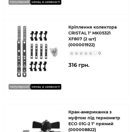
популярний
немає в наявності
Кріплення колектора
CRISTAL 1″ MK05321
XF807 (2 шт)
(000001922)
0
316 грн.
популярний
немає в наявності
Кран-американка з
муфтою під термометр
ECO 01G-2 1″ прямий
(000008822)