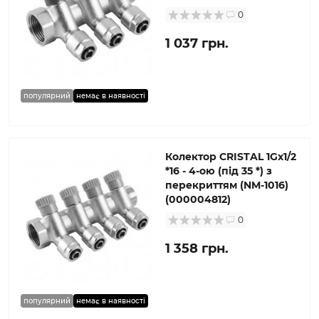
0
1 037 грн.
популярний
немає в наявності
Колектор CRISTAL 1Gх1/2
*16 - 4-ою (під 35 *) з
перекриттям (NM-1016)
(000004812)
0
1 358 грн.
популярний
немає в наявності