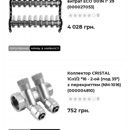
витрат ЕСО 001N 1″ x9
(000027053)
0
4 028 грн.
популярний
немає в наявності
Коллектор CRISTAL
1Gх1/2 *16 - 2-ой (под 35*)
з перекриттям (NM-1016)
(000004810)
0
752 грн.