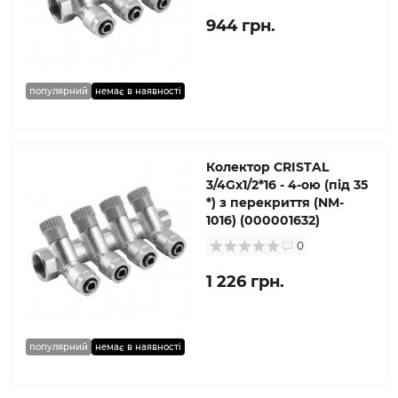
944 грн.
популярний
немає в наявності
Колектор CRISTAL
3/4Gх1/2*16 - 4-ою (під 35
*) з перекриття (NM-
1016) (000001632)
0
1 226 грн.
популярний
немає в наявності