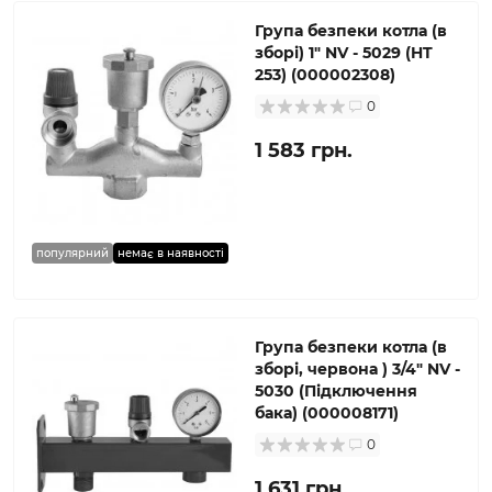
Група безпеки котла (в
зборі) 1″ NV - 5029 (HT
253) (000002308)
0
1 583 грн.
популярний
немає в наявності
Група безпеки котла (в
зборі, червона ) 3/4″ NV -
5030 (Підключення
бака) (000008171)
0
1 631 грн.