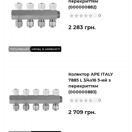
перекриттям
(000000882)
0
2 283 грн.
популярний
немає в наявності
Колектор APE ITALY
7885 L 3/4х16 5-ий з
перекриттям
(000000883)
0
2 709 грн.