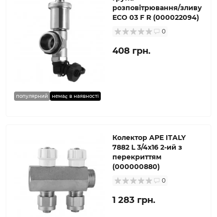
розповітрювання/зливу
ECO 03 F R (000022094)
0
408 грн.
популярний
немає в наявності
Колектор APE ITALY
7882 L 3/4х16 2-ий з
перекриттям
(000000880)
0
1 283 грн.