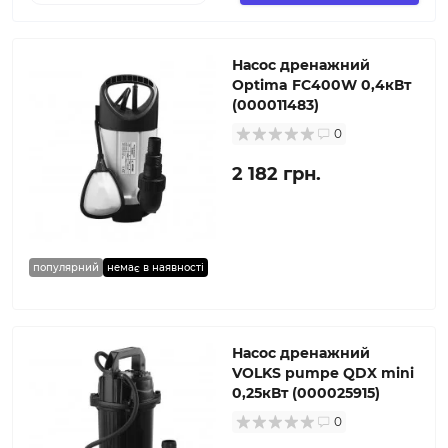
Насос дренажний
Optima FC400W 0,4кВт
(000011483)
0
2 182 грн.
популярний
немає в наявності
Насос дренажний
VOLKS pumpe QDX mini
0,25кВт (000025915)
0