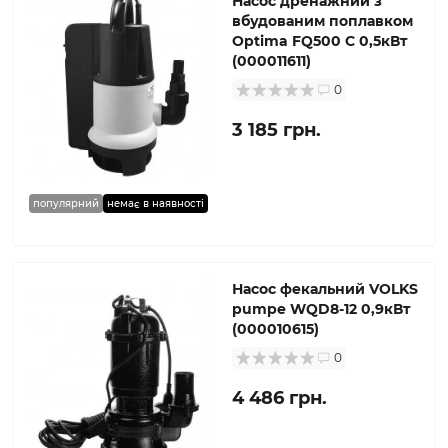
Насос дренажний з
вбудованим поплавком
Optima FQ500 С 0,5кВт
(000011611)
0
3 185 грн.
популярний
немає в наявності
Насос фекальний VOLKS
pumpe WQD8-12 0,9кВт
(000010615)
0
4 486 грн.