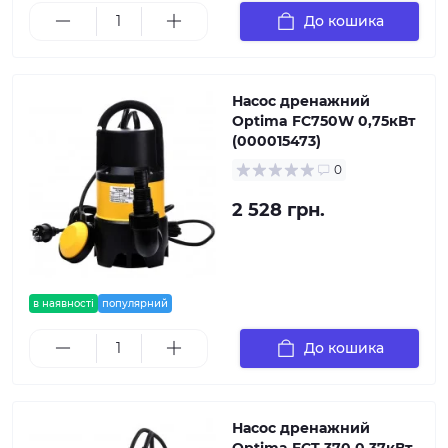
До кошика
Насос дренажний
Optima FC750W 0,75кВт
(000015473)
0
2 528 грн.
в наявності
популярний
До кошика
Насос дренажний
Optima FCT 370 0,37кВт