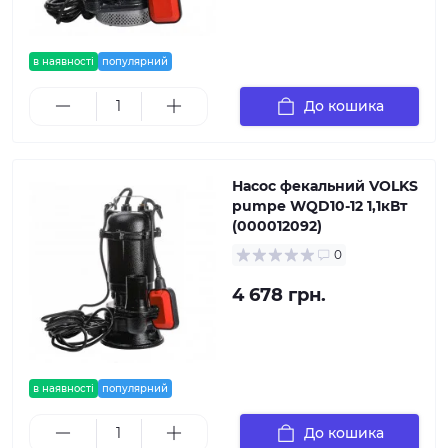
в наявності
популярний
До кошика
Насос фекальний VOLKS
pumpe WQD10-12 1,1кВт
(000012092)
0
4 678 грн.
в наявності
популярний
До кошика