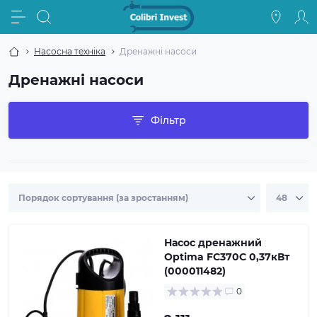
Насосна техніка
Дренажні насоси
Дренажні насоси
Фільтр
Насос дренажний
Optima FC370C 0,37кВт
(000011482)
0