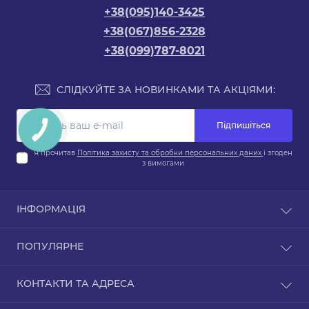
+38(095)140-3425
+38(067)856-2328
+38(099)787-8021
СЛІДКУЙТЕ ЗА НОВИНКАМИ ТА АКЦІЯМИ:
Підпишіться
Я прочитав
Політика захисту та обробки персональних даних
і згоден
з вимогами
ІНФОРМАЦІЯ
Про магазин
ПОПУЛЯРНЕ
Доставка та оплата
Обмін та повернення
Для ванної
КОНТАКТИ ТА АДРЕСА
Політика захисту та обробки персональних даних
Для санвузлів
Договір оферти
Електроінструмент