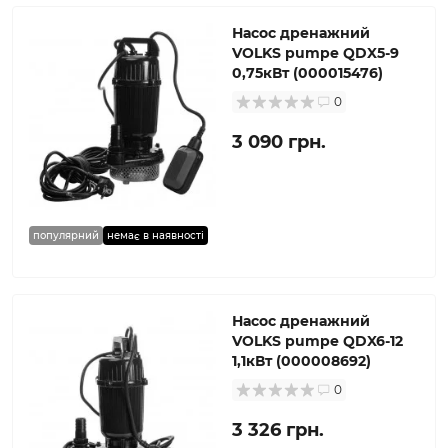
Насос дренажний
VOLKS pumpe QDX5-9
0,75кВт (000015476)
0
3 090 грн.
популярний
немає в наявності
Насос дренажний
VOLKS pumpe QDX6-12
1,1кВт (000008692)
0
3 326 грн.