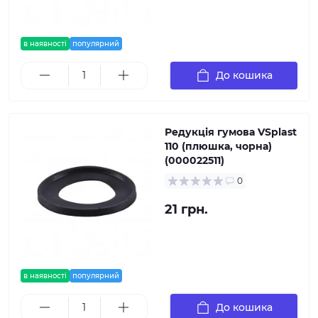
в наявності
популярний
До кошика
Редукція гумова VSplast
110 (плюшка, чорна)
(000022511)
0
21 грн.
в наявності
популярний
До кошика