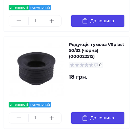
в наявності
популярний
До кошика
Редукція гумова VSplast
50/32 (чорна)
(000022515)
0
18 грн.
в наявності
популярний
До кошика