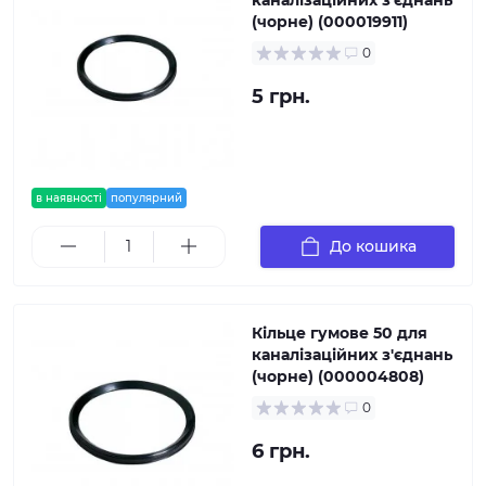
(чорне) (000019911)
0
5 грн.
в наявності
популярний
До кошика
Кільце гумове 50 для
каналізаційних з'єднань
(чорне) (000004808)
0
6 грн.