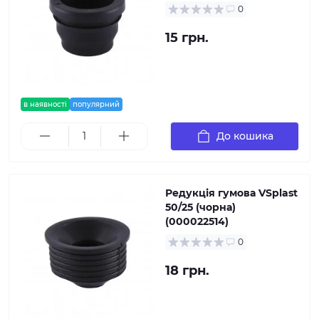
0
15 грн.
в наявності
популярний
До кошика
Редукція гумова VSplast
50/25 (чорна)
(000022514)
0
18 грн.