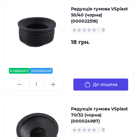
Редукція гумова VSplast
50/40 (чорна)
(000022516)
0
18 грн.
в наявності
популярний
До кошика
Редукція гумова VSplast
70/32 (чорна)
(000024987)
0