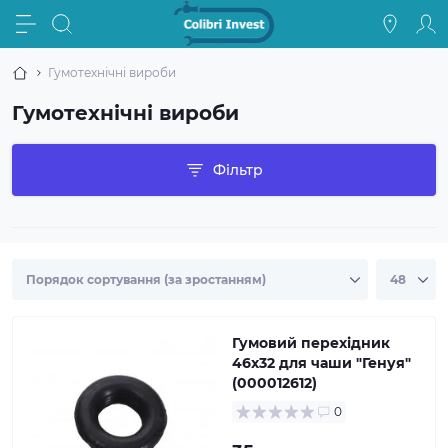
Гумотехнічні вироби
Гумотехнічні вироби
Фільтр
Гумовий перехідник
46х32 для чаши ″Генуя″
(000012612)
0