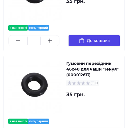
35 грн.
в наявності
популярний
До кошика
Гумовий перехідник
46х40 для чаши ″Генуя″
(000012613)
0
35 грн.
в наявності
популярний