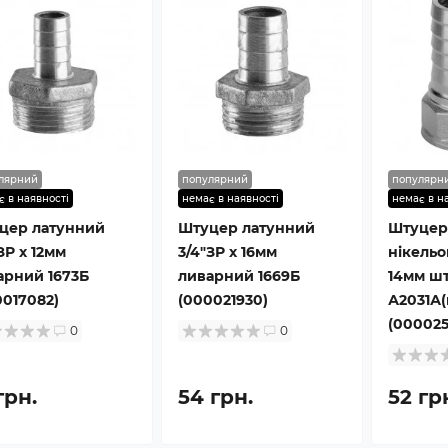
лярний
популярний
популярн
є в наявності
немає в наявності
немає в н
цер латунний
Штуцер латунний
Штуцер
ЗР х 12мм
3/4″ЗР х 16мм
нікельо
арний 1673Б
ливарний 1669Б
14мм ш
0017082)
(000021930)
А2031А(
(000025
0
0
грн.
54 грн.
52 гр