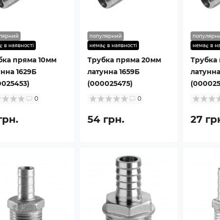
лярний
популярний
популярн
є в наявності
немає в наявності
немає в н
бка пряма 10мм
Трубка пряма 20мм
Трубка
унна 1629Б
латунна 1659Б
латунна
0025453)
(000025475)
(000025
0
0
грн.
54 грн.
27 гр