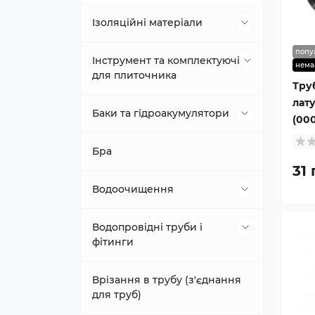
Ізоляційні матеріали
попу
Джгут, профіль
Інструмент та комплектуючі
нема
для плиточника
Тру
Полотно
лат
Інструмент для очищення
Баки та гідроакумулятори
(00
плитки
Полотно ламіноване
Гідроакумулятори
Бра
Алмазні коронки
31 
Полотно фольговані
Мембрани, фланці
Водоочищення
Гнучкий шланг для плиткоріза
Стрічка липка
Розширювальні баки
Багатоступінчасті системи
Водопровідні труби і
Диски алмазні
фітинги
Картриджі
Диски полірувальні
Поліетилен (труба)
Врізання в трубу (з'єднання
для труб)
Комплектуючі