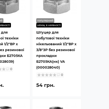
ий
популярний
аявності
немає в наявності
 для
Штуцер для
ої техніки
побутової техніки
й 1/2″ВР х
нікельований 1/2″ВР х
без резинової
3/8″ЗР без резинової
дки Б2705КА
прокладки
028039)
Б2705КА(нк) VA
(000028040)
0
0
н.
54 грн.