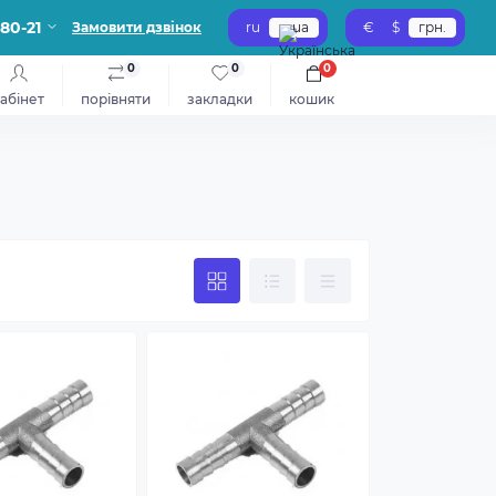
-80-21
Замовити дзвінок
ru
ua
€
$
грн.
0
0
0
абінет
порівняти
закладки
кошик