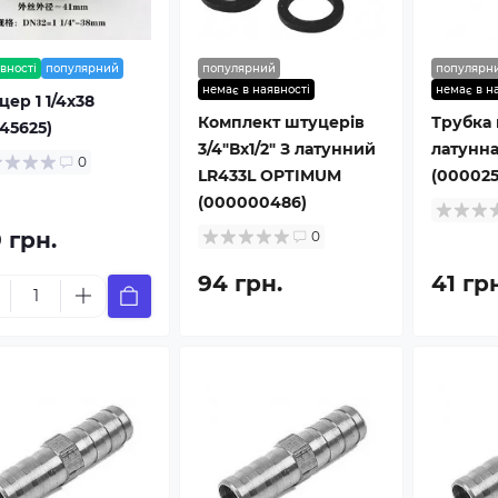
вності
популярний
популярний
популярн
немає в наявності
немає в н
ер 1 1/4х38
Комплект штуцерів
Трубка 
45625)
3/4″Вх1/2″ З латунний
латунна
0
LR433L OPTIMUM
(000025
(000000486)
 грн.
0
94 грн.
41 гр