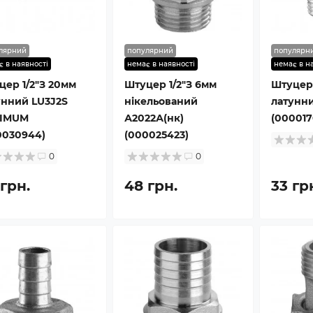
лярний
популярний
популярн
є в наявності
немає в наявності
немає в н
цер 1/2″З 20мм
Штуцер 1/2″З 6мм
Штуцер 
унний LU3J2S
нікельований
латунни
IMUM
А2022А(нк)
(000017
0030944)
(000025423)
0
0
 грн.
48 грн.
33 гр