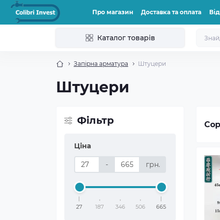
Про магазин
Доставка та оплата
Від
Каталог товарів
Запірна арматура
Штуцери
Штуцери
Фільтр
Сор
Ціна
-
грн.
27
187
346
506
665