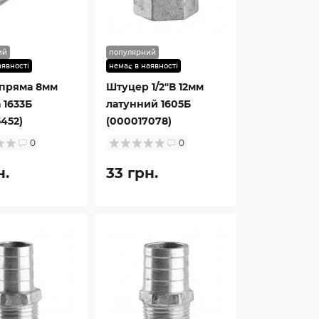
ий
популярний
аявності
немає в наявності
 пряма 8мм
Штуцер 1/2″В 12мм
 1633Б
латунний 1605Б
452)
(000017078)
0
0
н.
33 грн.