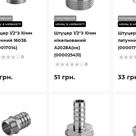
лярний
популярний
популярн
є в наявності
немає в наявності
немає в н
цер 1/2″З 10мм
Штуцер 1/2″З 10мм
Штуцер 
унний 1603Б
нікельований
латунни
0017014)
А2028А(нк)
(000017
(000025431)
0
0
грн.
51 грн.
33 гр