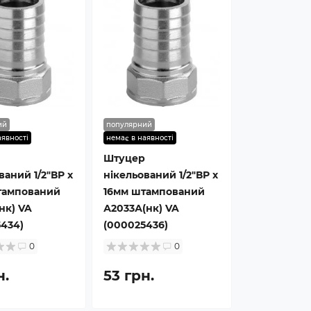
ий
популярний
аявності
немає в наявності
Штуцер
ваний 1/2″ВР х
нікельований 1/2″ВР х
тампований
16мм штампований
нк) VA
А2033А(нк) VA
434)
(000025436)
0
0
н.
53 грн.