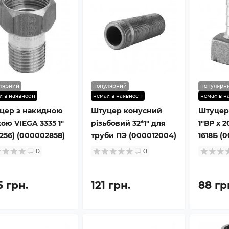
лярний
популярний
популярн
є в наявності
немає в наявності
немає в н
цер з накидною
Штуцер конусний
Штуцер
ою VIEGA 3335 1″
різьбовий 32*1″ для
1″ВР х 
256) (000002858)
труби ПЭ (000012004)
1618Б (
0
0
5 грн.
121 грн.
88 гр