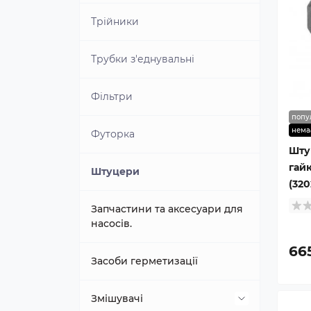
Трійники
Трубки з'еднувальні
Фільтри
попу
нема
Футорка
Шту
гайк
Штуцери
(320
Запчастини та аксесуари для
насосів.
66
Засоби герметизації
Змішувачі