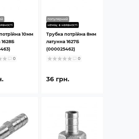
ий
популярний
аявності
немає в наявності
потрійна 10мм
Трубка потрійна 8мм
 1628Б
латунна 1627Б
463)
(000025462)
0
0
н.
36 грн.