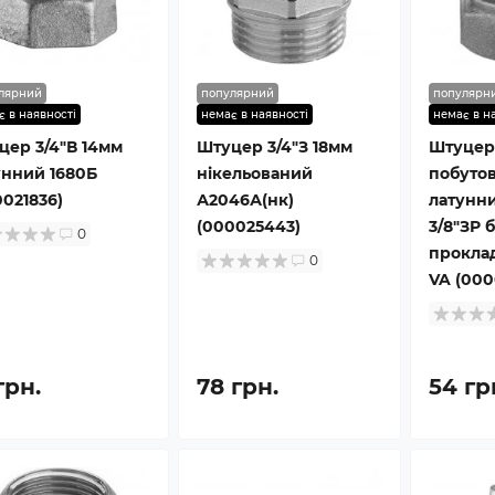
лярний
популярний
популярн
є в наявності
немає в наявності
немає в н
цер 3/4″В 14мм
Штуцер 3/4″З 18мм
Штуцер
унний 1680Б
нікельований
побутов
0021836)
А2046А(нк)
латунни
(000025443)
3/8″ЗР 
0
прокла
0
VA (000
грн.
78 грн.
54 гр