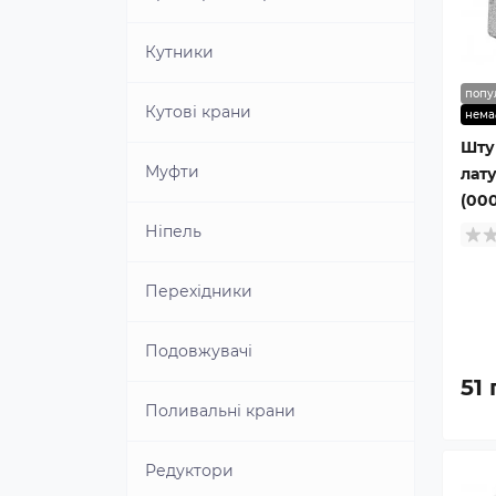
Шаблон для свердління
Кутники
керамічної плитки
попу
Кутові крани
нема
Шкребок для зняття та
вирівнювання силікону
Шту
Муфти
лат
(00
Ніпель
Перехідники
Подовжувачі
51 
Поливальні крани
Редуктори