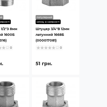
ий
популярний
аявності
немає в наявності
1/2″З 8мм
Штуцер 3/4″В 12мм
й 1600Б
латунний 1668Б
016)
(000017081)
0
0
н.
51 грн.