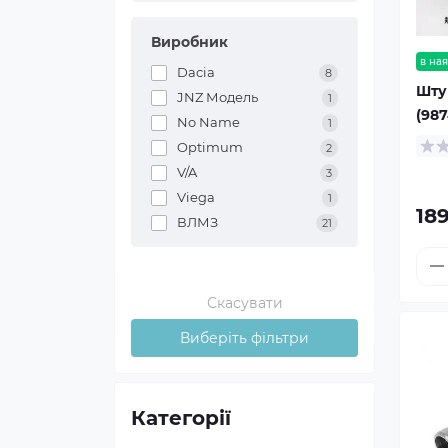
Виробник
в ная
Dacia
8
Штуц
JNZ Модель
1
(987
No Name
1
Optimum
2
V/A
3
Viega
1
189
ВЛМЗ
21
Скасувати
Виберіть фільтри
Категорії