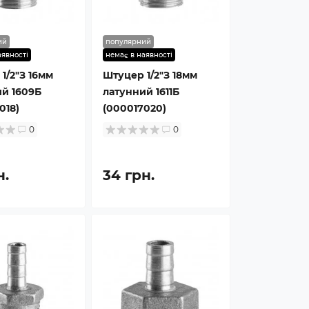
ий
популярний
аявності
немає в наявності
1/2″З 16мм
Штуцер 1/2″З 18мм
й 1609Б
латунний 1611Б
018)
(000017020)
0
0
н.
34 грн.