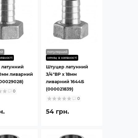
ий
популярний
аявності
немає в наявності
 латунний
Штуцер латунний
20мм ливарний
3/4″ВР х 18мм
000029028)
ливарний 1644Б
(000021839)
0
0
н.
54 грн.