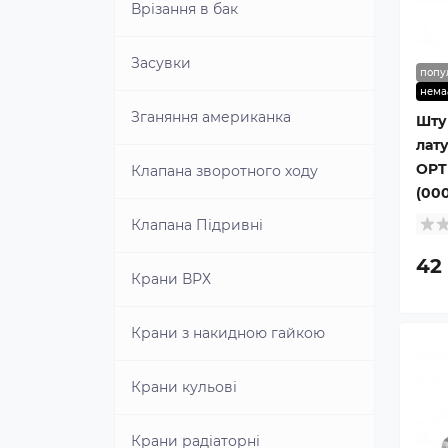
Регулювальник висоти
Душові системи
Душові кабіни
Врізання в бак
інструменту
плитки
Cersanit
Електрогенератори
Душові стійки
Душові піддони
Засувки
попу
Резак для величезної плитки
Ударний гайковерт
нема
Душові шланги
Трапи
Зганяння американка
Шту
Ручні електроплиткорізи
лат
OPT
Клапана зворотного ходу
Ручні плиткорізи
(00
Клапана Підривні
Садові ножиці
42
Крани ВРХ
СВП голки
Крани з накидною гайкою
Система вирівнювання
плитки
Крани кульові
Шаблометр
Крани радіаторні