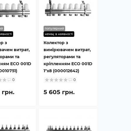
ий
популярний
аявності
немає в наявності
р з
Колектор з
ачем витрат,
вимірювачем витрат,
орами та
регуляторами та
нням ECO 001D
кріпленням ECO 001D
0010751)
1″x8 (000012642)
0
0
 грн.
5 605 грн.