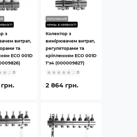
ий
популярний
аявності
немає в наявності
р з
Колектор з
ачем витрат,
вимірювачем витрат,
орами та
регуляторами та
нням ECO 001D
кріпленням ECO 001D
00009826)
1″x4 (000009827)
0
0
 грн.
2 864 грн.