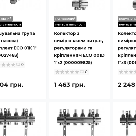
лярний
популярний
популярн
є в наявності
немає в наявності
немає в н
шувальна група
Колектор з
Колекто
 насоса)
вимірювачем витрат,
вимірюв
лект ECO 01К 1″
регуляторами та
регулят
0027483)
кріпленням ECO 001D
кріпле
1″x2 (000009825)
1″x3 (0
0
0
804 грн.
1 463 грн.
2 248