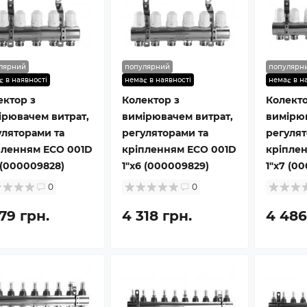
лярний
популярний
популярн
є в наявності
немає в наявності
немає в н
ектор з
Колектор з
Колекто
ірювачем витрат,
вимірювачем витрат,
вимірюв
уляторами та
регуляторами та
регулят
пленням ECO 001D
кріпленням ECO 001D
кріпле
 (000009828)
1″x6 (000009829)
1″x7 (00
0
0
79 грн.
4 318 грн.
4 486