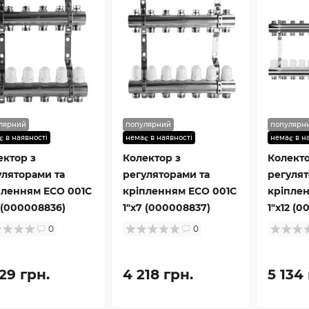
лярний
популярний
популярн
є в наявності
немає в наявності
немає в н
ектор з
Колектор з
Колекто
уляторами та
регуляторами та
регулят
пленням ECO 001С
кріпленням ECO 001С
кріпле
 (000008836)
1″x7 (000008837)
1″x12 (0
0
0
29 грн.
4 218 грн.
5 134