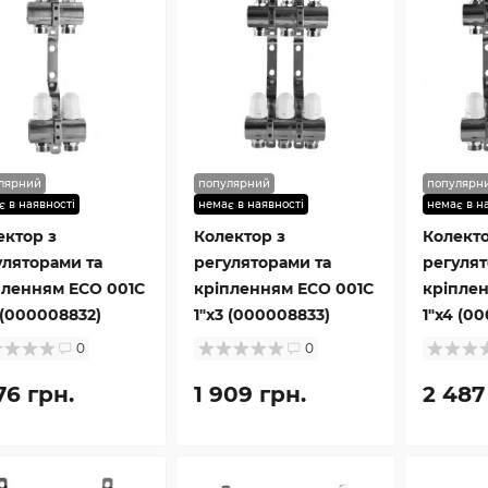
лярний
популярний
популярн
є в наявності
немає в наявності
немає в н
ектор з
Колектор з
Колекто
уляторами та
регуляторами та
регулят
пленням ECO 001С
кріпленням ECO 001С
кріпле
 (000008832)
1″x3 (000008833)
1″x4 (0
0
0
76 грн.
1 909 грн.
2 487