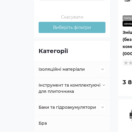
Скасувати
попу
нема
Виберіть фільтри
Змі
(без
комп
Категорії
(00
Ізоляційні матеріали
3 
Джгут, профіль
Інструмент та комплектуючі
для плиточника
Полотно
Інструмент для очищення
Баки та гідроакумулятори
плитки
Полотно ламіноване
Гідроакумулятори
Бра
Алмазні коронки