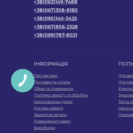
+38(063)149-7488
Шланги антикорозійні
+38(067)308-8185
+38(095)140-3425
Шланги газові
+38(067)856-2328
+38(099)787-8021
Шланги для пральних машин
Шланги з нержавійки
ІНФОРМАЦІЯ
ПОП
Про магазин
Для ван
Доставка та оплата
Для сан
Обмін та повернення
Електр
Політика захисту та обробки
Змішува
персональних даних
Тепла п
Договір оферти
Насосна
Зворотній зв’язок
Опалюв
Повернення товару
Виробники