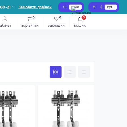
-80-21
Замовити дзвінок
ru
ua
€
$
грн.
0
0
0
абінет
порівняти
закладки
кошик