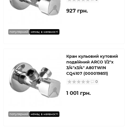
927 грн.
популярний
немає в наявності
Кран кульовий кутовий
подвійний ARCO 1/2″х
3/4″х3/4″ A80TWIN
CQ4107 (000019851)
0
1 001 грн.
популярний
немає в наявності