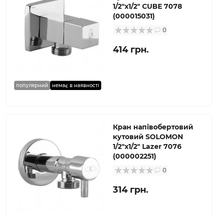
1/2″х1/2″ CUBE 7078
(000015031)
0
414 грн.
популярний
немає в наявності
Кран напівобертовий
кутовий SOLOMON
1/2″х1/2″ Lazer 7076
(000002251)
0
314 грн.