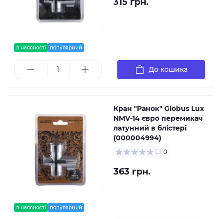
315 грн.
в наявності
популярний
До кошика
Кран ″Ранок″ Globus Lux
NMV-14 євро перемикач
латунний в блістері
(000004994)
0
363 грн.
в наявності
популярний