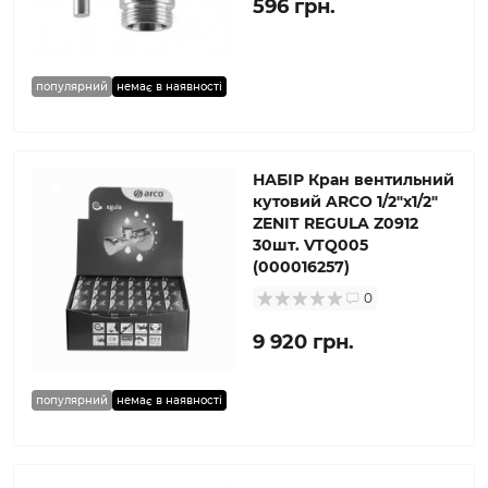
596 грн.
популярний
немає в наявності
НАБІР Кран вентильний
кутовий ARCO 1/2″х1/2″
ZENIT REGULA Z0912
30шт. VTQ005
(000016257)
0
9 920 грн.
популярний
немає в наявності