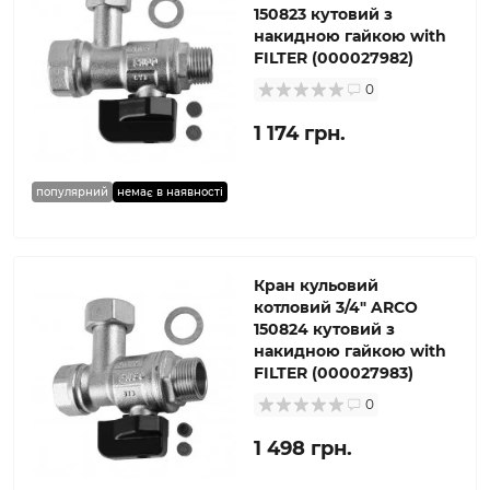
150823 кутовий з
накидною гайкою with
FILTER (000027982)
0
1 174 грн.
популярний
немає в наявності
Кран кульовий
котловий 3/4″ ARCO
150824 кутовий з
накидною гайкою with
FILTER (000027983)
0
1 498 грн.