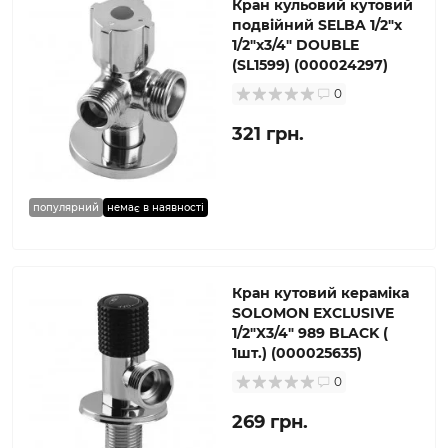
Кран кульовий кутовий
подвійний SELBA 1/2″х
1/2″х3/4″ DOUBLE
(SL1599) (000024297)
0
321 грн.
популярний
немає в наявності
Кран кутовий кераміка
SOLOMON EXCLUSIVE
1/2″X3/4″ 989 BLACK (
1шт.) (000025635)
0
269 грн.