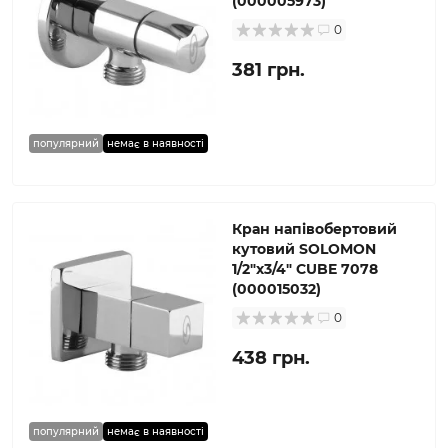
(000005973)
0
381 грн.
популярний
немає в наявності
Кран напівобертовий
кутовий SOLOMON
1/2″х3/4″ CUBE 7078
(000015032)
0
438 грн.
популярний
немає в наявності