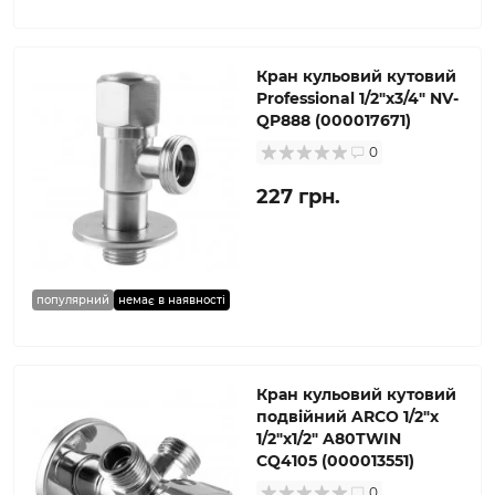
Кран кульовий кутовий
Professional 1/2″х3/4″ NV-
QP888 (000017671)
0
227 грн.
популярний
немає в наявності
Кран кульовий кутовий
подвійний ARCO 1/2″х
1/2″х1/2″ A80TWIN
CQ4105 (000013551)
0