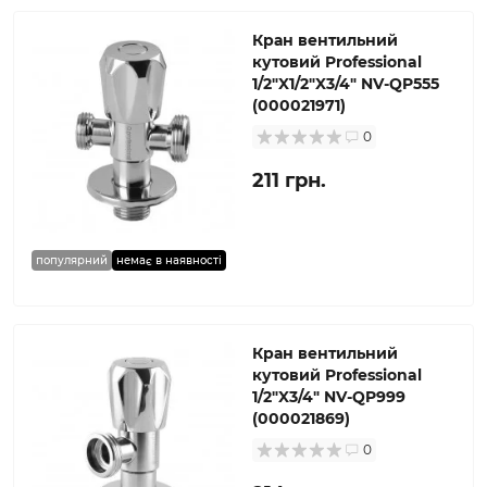
Кран вентильний
кутовий Professional
1/2″X1/2″X3/4″ NV-QP555
(000021971)
0
211 грн.
популярний
немає в наявності
Кран вентильний
кутовий Professional
1/2″X3/4″ NV-QP999
(000021869)
0