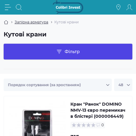
Запірна арматура
Кутові крани
Кутові крани
Фільтр
Кран ″Ранок″ DOMINO
NMV-13 євро перемикач
в блістері (000006449)
0