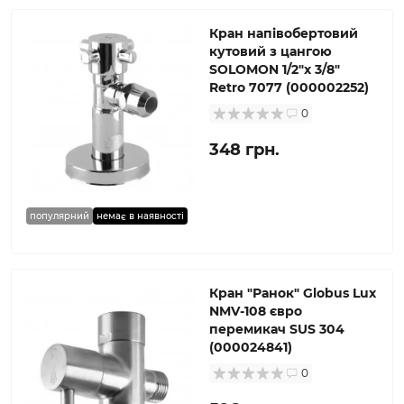
Кран напівобертовий
кутовий з цангою
SOLOMON 1/2″х 3/8″
Retro 7077 (000002252)
0
348 грн.
популярний
немає в наявності
Кран ″Ранок″ Globus Lux
NMV-108 євро
перемикач SUS 304
(000024841)
0