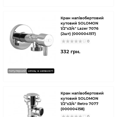
Кран напівобертовий
кутовий SOLOMON
1/2″х3/4″ Lazer 7076
(2шт) (000004157)
0
332 грн.
популярний
немає в наявності
Кран напівобертовий
кутовий SOLOMON
1/2″х3/4″ Retro 7077
(000004158)
0