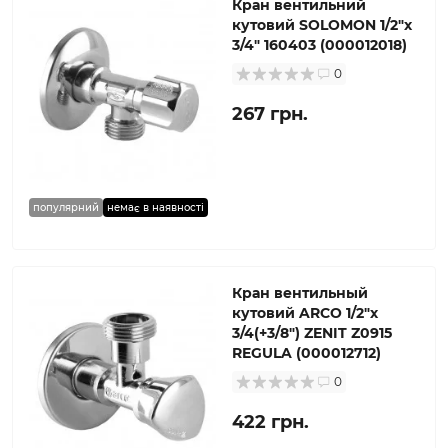
Кран вентильний
кутовий SOLOMON 1/2″х
3/4″ 160403 (000012018)
0
267 грн.
популярний
немає в наявності
Кран вентильный
кутовий ARCO 1/2″х
3/4(+3/8″) ZENIT Z0915
REGULA (000012712)
0
422 грн.