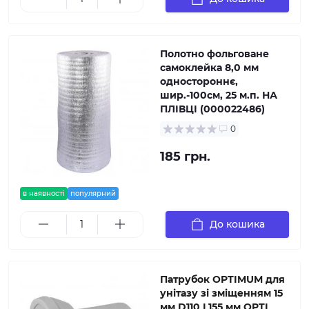
Полотно фольговане
самоклейка 8,0 мм
одностороннє,
шир.-100см, 25 м.п. НА
ПЛІВЦІ (000022486)
0
185 грн.
в наявності
популярний
До кошика
Патрубок OPTIMUM для
унітазу зі зміщенням 15
мм D110 L155 мм OPTI