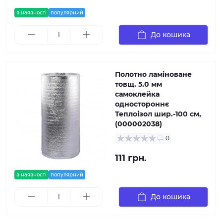
в наявності
популярний
До кошика
Полотно ламіноване
товщ. 5.0 мм
самоклейка
одностороннє
Теплоізол шир.-100 см,
(000002038)
0
111 грн.
в наявності
популярний
До кошика