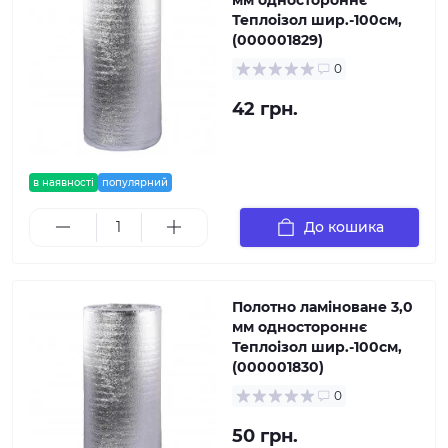
Теплоізол шир.-100см,
(000001829)
0
42 грн.
в наявності
популярний
До кошика
Полотно ламіноване 3,0
мм одностороннє
Теплоізол шир.-100см,
(000001830)
0
50 грн.