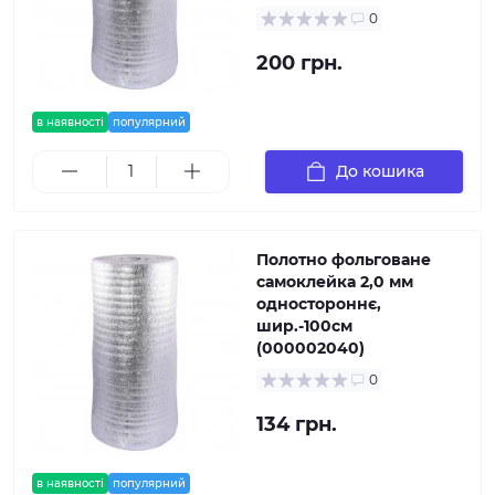
0
200 грн.
в наявності
популярний
До кошика
Полотно фольговане
самоклейка 2,0 мм
одностороннє,
шир.-100см
(000002040)
0
134 грн.
в наявності
популярний