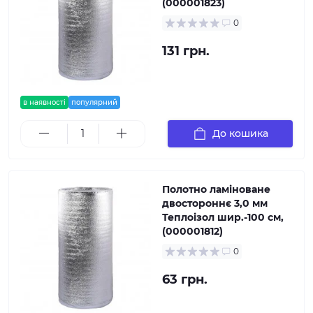
(000001823)
0
131 грн.
в наявності
популярний
До кошика
Полотно ламіноване
двостороннє 3,0 мм
Теплоізол шир.-100 см,
(000001812)
0
63 грн.