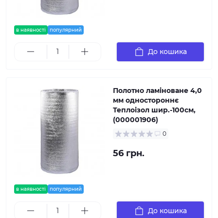
в наявності
популярний
До кошика
Полотно ламіноване 4,0
мм одностороннє
Теплоізол шир.-100см,
(000001906)
0
56 грн.
в наявності
популярний
До кошика