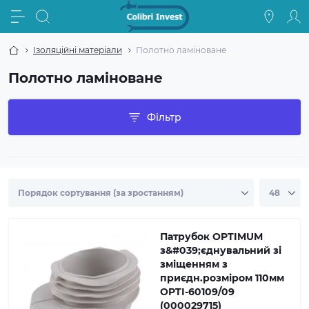
Ізоляційні матеріали
Полотно ламіноване
Полотно ламіноване
Фільтр
Патрубок OPTIMUM
з&#039;єднувальний зі
зміщенням з
приєдн.розміром 110мм
OPTI-60109/09
(000029715)