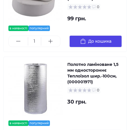
0
99 грн.
в наявності
популярний
До кошика
Полотно ламіноване 1,5
мм одностороннє
Теплоізол шир.-100см,
(000001971)
0
30 грн.
в наявності
популярний