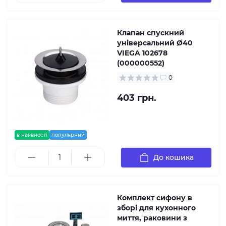
Клапан спускний
унiверсальний Ø40
VIEGA 102678
(000000552)
0
403 грн.
в наявності
популярний
До кошика
Комплект сифону в
зборі для кухонного
миття, раковини з