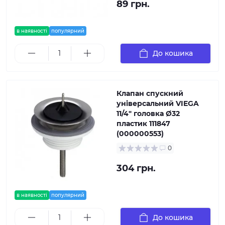
89 грн.
в наявності
популярний
До кошика
Клапан спускний
унiверсальний VIEGA
11/4″ головка Ø32
пластик 111847
(000000553)
0
304 грн.
в наявності
популярний
До кошика