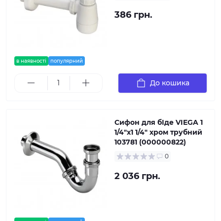
386 грн.
в наявності
популярний
До кошика
Сифон для бІде VIEGA 1
1/4″х1 1/4″ хром трубний
103781 (000000822)
0
2 036 грн.