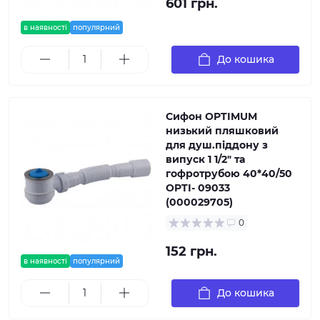
601 грн.
в наявності
популярний
До кошика
Сифон OPTIMUM
низький пляшковий
для душ.піддону з
випуск 1 1/2″ та
гофротрубою 40*40/50
OPTI- 09033
(000029705)
0
152 грн.
в наявності
популярний
До кошика