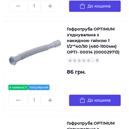
До кошика
Гофротруба OPTIMUM
з'єднувальна з
накидною гайкою 1
1/2″*40/50 (460-1100мм)
OPTI- 00014 (000029713)
0
86 грн.
в наявності
популярний
До кошика
Гофротруба OPTIMUM
з'єднувальна з