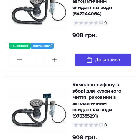
автоматичним
скиданням води
(542244064)
0
908 грн.
в наявності
популярний
До кошика
Комплект сифону в
зборі для кухонного
миття, раковини з
автоматичним
скиданням води
(973355291)
0
908 грн.