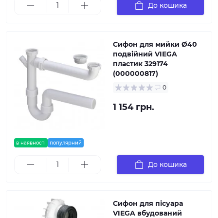
До кошика
Сифон для мийки Ø40
подвiйний VIEGA
пластик 329174
(000000817)
0
1 154 грн.
в наявності
популярний
До кошика
Сифон для пісуара
VIEGA вбудований