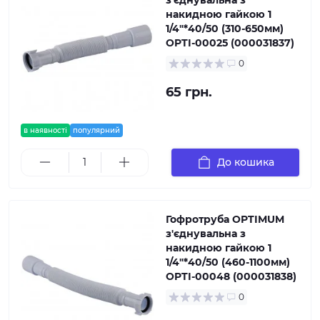
накидною гайкою 1
1/4″*40/50 (310-650мм)
OPTI-00025 (000031837)
0
65 грн.
в наявності
популярний
До кошика
Гофротруба OPTIMUM
з'єднувальна з
накидною гайкою 1
1/4″*40/50 (460-1100мм)
OPTI-00048 (000031838)
0