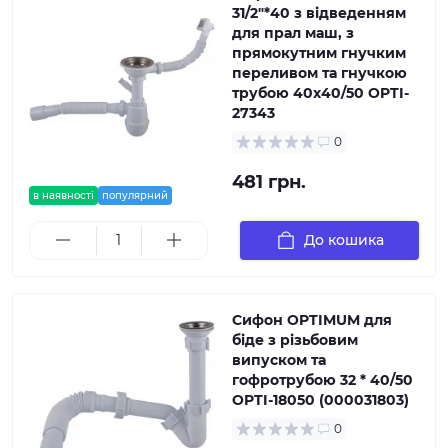
31/2″*40 з відведенням
для прал маш, з
прямокутним гнучким
переливом та гнучкою
трубою 40х40/50 OPTI-
27343
0
481 грн.
в наявності
популярний
До кошика
Сифон OPTIMUM для
біде з різьбовим
випуском та
гофротрубою 32 * 40/50
OPTI-18050 (000031803)
0