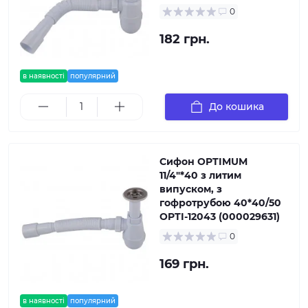
0
182 грн.
в наявності
популярний
До кошика
Сифон OPTIMUM
11/4″*40 з литим
випуском, з
гофротрубою 40*40/50
OPTI-12043 (000029631)
0
169 грн.
в наявності
популярний