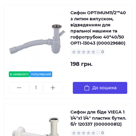
Сифон OPTIMUM11/2″*40
з литим випуском,
відведенням для
пральної машини та
гофротрубою 40*40/50
OPTI-13043 (000029680)
0
198 грн.
в наявності
популярний
До кошика
Сифон для біде VIEGA 1
1/4″х1 1/4″ пластик бутил.
б/г 120337 (000000812)
0