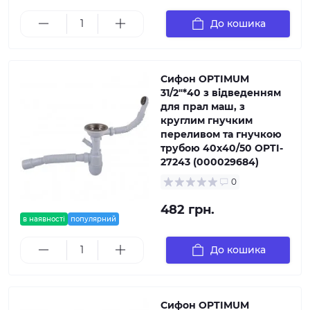
До кошика
Сифон OPTIMUM
31/2″*40 з відведенням
для прал маш, з
круглим гнучким
переливом та гнучкою
трубою 40х40/50 OPTI-
27243 (000029684)
0
482 грн.
в наявності
популярний
До кошика
Сифон OPTIMUM