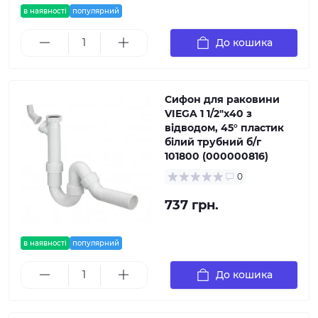
в наявності
популярний
До кошика
Сифон для раковини
VIEGA 1 1/2″х40 з
відводом, 45° пластик
білий трубний б/г
101800 (000000816)
0
737 грн.
в наявності
популярний
До кошика