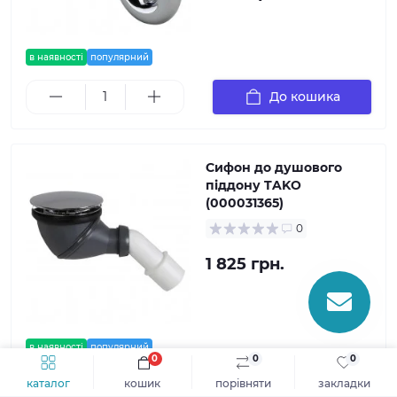
в наявності
популярний
До кошика
Сифон до душового
піддону TAKO
(000031365)
0
1 825 грн.
в наявності
популярний
0
0
0
каталог
кошик
порівняти
закладки
До кошика