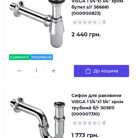
VIEGA 1 1/4″х1 1/4″ хром
бутил з/г 366681
(000000823)
0
2 440 грн.
в наявності
популярний
До кошика
Сифон для раковини
VIEGA 1 1/4″х1 1/4″ хром
трубний б/г 305611
(000007310)
0
1 773 грн.