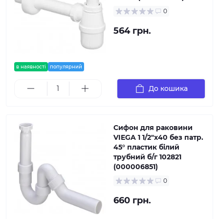
0
564 грн.
в наявності
популярний
До кошика
Сифон для раковини
VIEGA 1 1/2″х40 без патр.
45° пластик білий
трубний б/г 102821
(000006851)
0
660 грн.