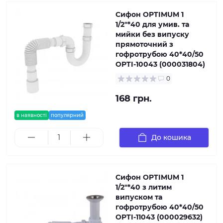
Сифон OPTIMUM 1
1/2″*40 для умив. та
мийки без випуску
прямоточний з
гофротрубою 40*40/50
OPTI-10043 (000031804)
0
168 грн.
в наявності
популярний
До кошика
Сифон OPTIMUM 1
1/2″*40 з литим
випуском та
гофротрубою 40*40/50
OPTI-11043 (000029632)