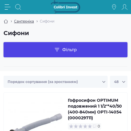
Сантехніка
Сифони
Сифони
Фільтр
Гофросифон OPTIMUM
подовжений 1 1/2″*40/50
(400-840мм) OPTI-14054
(000029711)
0