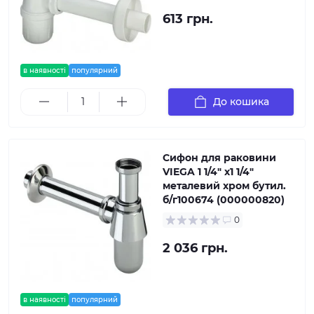
613 грн.
в наявності
популярний
До кошика
Сифон для раковини
VIEGA 1 1/4″ х1 1/4″
металевий хром бутил.
б/г100674 (000000820)
0
2 036 грн.
в наявності
популярний