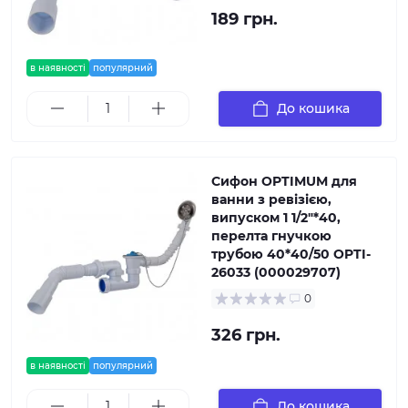
189 грн.
в наявності
популярний
До кошика
Сифон OPTIMUM для
ванни з ревізією,
випуском 1 1/2″*40,
перелта гнучкою
трубою 40*40/50 OPTI-
26033 (000029707)
0
326 грн.
в наявності
популярний
До кошика