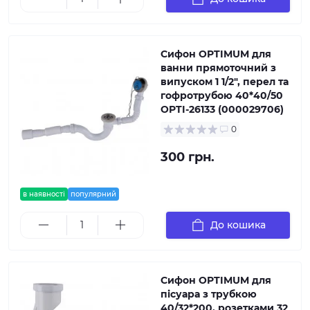
Сифон OPTIMUM для
ванни прямоточний з
випуском 1 1/2″, перел та
гофротрубою 40*40/50
OPTI-26133 (000029706)
0
300 грн.
в наявності
популярний
До кошика
Сифон OPTIMUM для
пісуара з трубкою
40/32*200, розетками 32