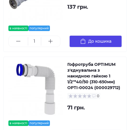
137 грн.
в наявності
популярний
До кошика
Гофротруба OPTIMUM
з'єднувальна з
накидною гайкою 1
1/2″*40/50 (310-650мм)
OPTI-00024 (000029712)
0
71 грн.
в наявності
популярний