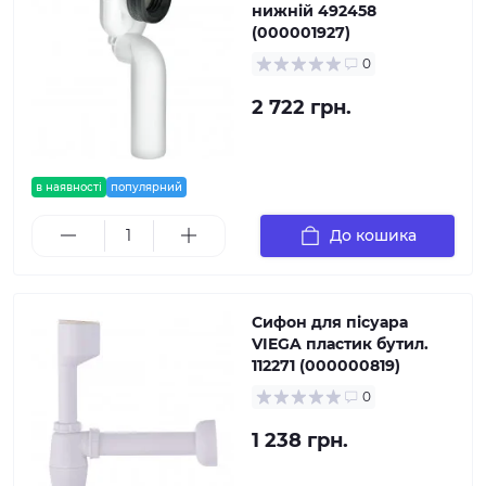
нижній 492458
(000001927)
0
2 722 грн.
в наявності
популярний
До кошика
Сифон для пісуара
VIEGA пластик бутил.
112271 (000000819)
0
1 238 грн.