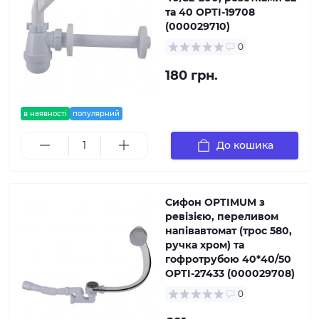
та 40 OPTI-19708
(000029710)
0
180 грн.
в наявності
популярний
До кошика
Сифон OPTIMUM з
ревізією, переливом
напівавтомат (трос 580,
ручка хром) та
гофротрубою 40*40/50
OPTI-27433 (000029708)
0