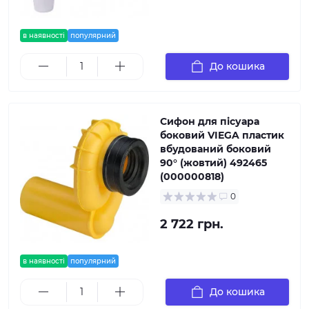
в наявності
популярний
До кошика
Сифон для пісуара
боковий VIEGA пластик
вбудований боковий
90° (жовтий) 492465
(000000818)
0
2 722 грн.
в наявності
популярний
До кошика