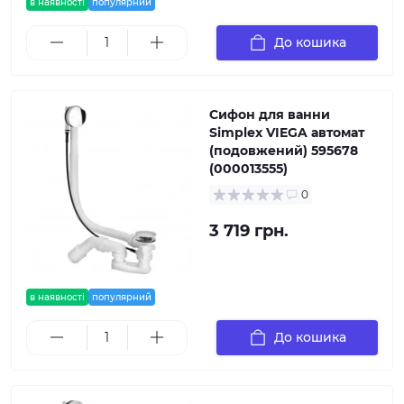
в наявності
популярний
До кошика
Сифон для ванни
Simplex VIEGA автомат
(подовжений) 595678
(000013555)
0
3 719 грн.
в наявності
популярний
До кошика