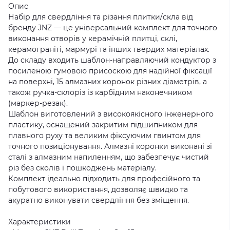
Опис
Набір для свердління та різання плитки/скла від
бренду JNZ — це універсальний комплект для точного
виконання отворів у керамічній плитці, склі,
керамограніті, мармурі та інших твердих матеріалах.
До складу входить шаблон-направляючий кондуктор з
посиленою гумовою присоскою для надійної фіксації
на поверхні, 15 алмазних коронок різних діаметрів, а
також ручка-склоріз із карбідним наконечником
(маркер-резак).
Шаблон виготовлений з високоякісного інженерного
пластику, оснащений закритим підшипником для
плавного руху та великим фіксуючим гвинтом для
точного позиціонування. Алмазні коронки виконані зі
сталі з алмазним напиленням, що забезпечує чистий
різ без сколів і пошкоджень матеріалу.
Комплект ідеально підходить для професійного та
побутового використання, дозволяє швидко та
акуратно виконувати свердління без зміщення.
Характеристики