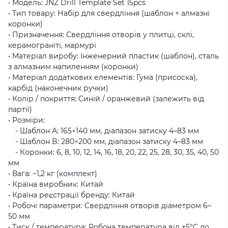
• Модель: JNZ Drill Template Set 15pcs
• Тип товару: Набір для свердління (шаблон + алмазні
коронки)
• Призначення: Свердління отворів у плитці, склі,
керамограніті, мармурі
• Матеріал виробу: Інженерний пластик (шаблон), сталь
з алмазним напиленням (коронки)
• Матеріал додаткових елементів: Гума (присоска),
карбід (наконечник ручки)
• Колір / покриття: Синій / оранжевий (залежить від
партії)
• Розміри:
- Шаблон А: 165×140 мм, діапазон затиску 4–83 мм
- Шаблон B: 280×200 мм, діапазон затиску 4–83 мм
- Коронки: 6, 8, 10, 12, 14, 16, 18, 20, 22, 25, 28, 30, 35, 40, 50
мм
• Вага: ~1,2 кг (комплект)
• Країна виробник: Китай
• Країна реєстрації бренду: Китай
• Робочі параметри: Свердління отворів діаметром 6–
50 мм
• Тиск / температура: Робоча температура від +5°C до