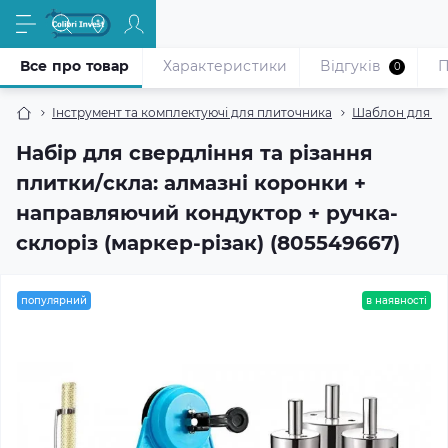
Все про товар
Характеристики
Відгуків
П
0
Інструмент та комплектуючі для плиточника
Шаблон для св
Набір для свердління та різання
плитки/скла: алмазні коронки +
направляючий кондуктор + ручка-
склоріз (маркер-різак) (805549667)
популярний
в наявності