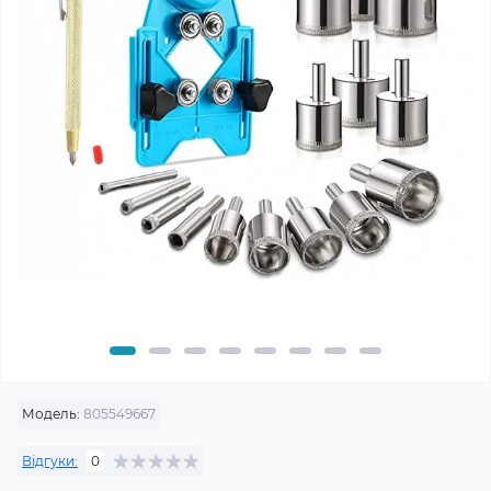
Модель:
805549667
Відгуки:
0