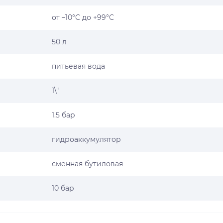
от –10°С до +99°С
50 л
питьевая вода
1\"
1.5 бар
гидроаккумулятор
сменная бутиловая
10 бар