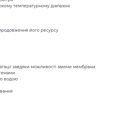
окому температурному діапазоні
а продовження його ресурсу
атації завдяки можливості заміни мембрани
стемами
ою водою
ування