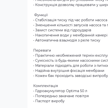
• Конструкція дозволяє працювати у шир
️ Функції
• Стабілізація тиску під час роботи насоса
• Зменшення кількості запусків насоса т
• Захист системи від гідроударів
• Накопичення води у мембранній камері
• Автоматична взаємодія з реле тиску
Переваги
• Практично необмежений термін експлу
• Сумісність із будь-якими насосними си
• Матеріали підходять для роботи з питн
• Надійна внутрішня фіксація мембрани
• Кожен бак проходить заводські випроб
Комплектація
• Гідроакумулятор Optima 50 л
• Попередньо закачане повітря
• Паспорт виробу