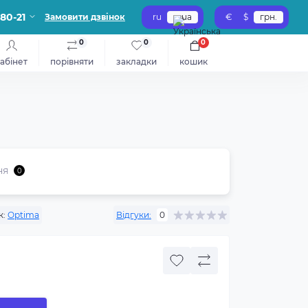
-80-21
Замовити дзвінок
ru
ua
€
$
грн.
0
0
0
абінет
порівняти
закладки
кошик
ня
0
к:
Optima
Відгуки:
0