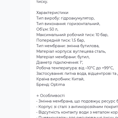
тиску.
Характеристики
Тип виробу: гідроакумулятор,
Тип виконання: горизонтальний,
Об’єм: 50 л,
Максимальний робочий тиск: 10 бар,
Попередній тиск: 1.5 бар,
Тип мембрани: змінна бутилова,
Матеріал корпуса: вуглецева сталь,
Матеріал мембрани: бутил,
Діаметр підключення: 1″,
Робоча температура: від –10°С до +99°С,
Застосування: питна вода, відцентрові та
Країна виробник: Китай,
Бренд: Optima
⭐ Особливості
• Змінна мембрана, що подовжує ресурс 
• Корпус зі сталі з антикорозійним покри
• Відсутність контакту води з металом ко
• Пневмоклапан для регулювання тиску п