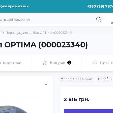
+380 (99) 787
гуки про магазин
к
и
Гідроакумулятор 50л OPTIMA (000023340)
л OPTIMA (000023340)
ктеристики
Відгуків
Питан
0
Модель:
000023340
Виробни
2 816 грн.