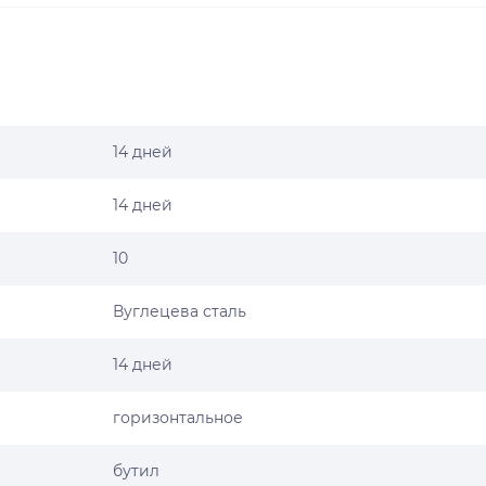
14 дней
14 дней
10
Вуглецева сталь
14 дней
горизонтальное
бутил