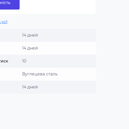
ність
 усі)
14 дней
14 дней
тиск
10
Вуглецева сталь
14 дней