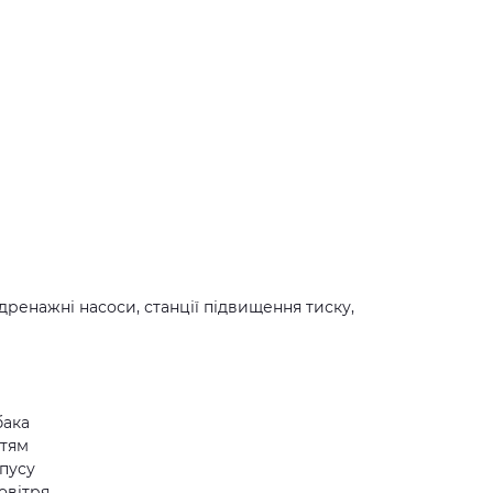
 дренажні насоси, станції підвищення тиску,
бака
ттям
рпусу
овітря