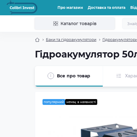
Про магазин
Доставка та оплата
Від
Каталог товарів
Баки та гідроакумулятори
Гідроакумулятор
Гідроакумулятор 50
Все про товар
Хара
популярний
немає в наявності