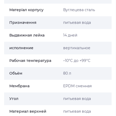
Матеріал корпусу
Вуглецева сталь
Призначення
питьевая вода
Выдвижная лейка
14 дней
исполнение
вертикальное
Рабочая температура
–10°С до +99°С
Объём
80 л
Мембрана
EPDM сменная
Угол
питьевая вода
Материал верхней
питьевая вода