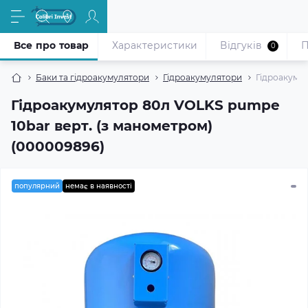
Все про товар
Характеристики
Відгуків
П
0
Баки та гідроакумулятори
Гідроакумулятори
Гідроакумул
Гідроакумулятор 80л VOLKS pumpe
10bar верт. (з манометром)
(000009896)
популярний
немає в наявності