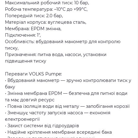
Максимальний робочий тиск: 10 бар,
Робоча температура: –10°С до +99°С,
Попередній тиск: 2.0 бар,
Матеріал корпуса: вуглецева сталь,
Мембрана: EPDM змінна,
Підключення: 1″,
Особливість: вбудований манометр для контролю
тиску,
Призначення: питна вода, насоси, установки
підвищення тиску
Переваги VOLKS Pumpe:
• Вбудований манометр — зручно контролювати тиск у
баку
• Змінна мембрана EPDM — безпечна для питної води
та має довгий ресурс
• Повна ізоляція води від металу — запобігання корозії
• Зменшує частоту запусків насоса — економія
електроенергії
• Захист системи від гідроударів
• Надійне кріплення мембрани всередині бака