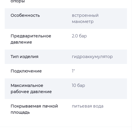
опоры
Особенность
встроенный
манометр
Предварительное
2.0 бар
давление
Тип изделия
гидроаккумулятор
Подключение
1″
Максимальное
10 бар
рабочее давление
Покрываемая пачкой
питьевая вода
площадь