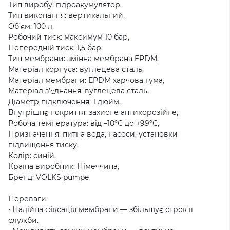
Тип виробу: гідроакумулятор,
Тип виконання: вертикальний,
Об’єм: 100 л,
Робочий тиск: максимум 10 бар,
Попередній тиск: 1,5 бар,
Тип мембрани: змінна мембрана EPDM,
Матеріал корпуса: вуглецева сталь,
Матеріал мембрани: EPDM харчова гума,
Матеріал з’єднання: вуглецева сталь,
Діаметр підключення: 1 дюйм,
Внутрішнє покриття: захисне антикорозійне,
Робоча температура: від –10°С до +99°С,
Призначення: питна вода, насоси, установки
підвищення тиску,
Колір: синій,
Країна виробник: Німеччина,
Бренд: VOLKS pumpe
Переваги:
• Надійна фіксація мембрани — збільшує строк її
служби.