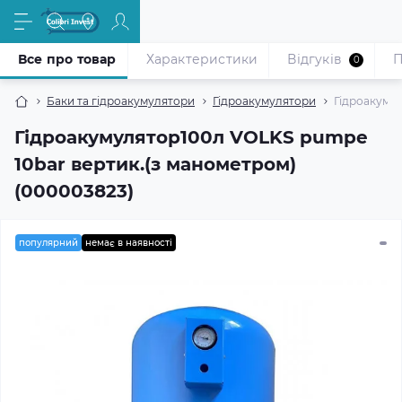
Все про товар
Характеристики
Відгуків
П
0
Баки та гідроакумулятори
Гідроакумулятори
Гідроакумул
Гідроакумулятор100л VOLKS pumpe
10bar вертик.(з манометром)
(000003823)
популярний
немає в наявності