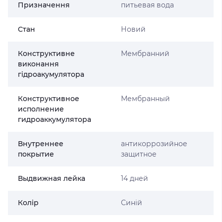
Призначення
питьевая вода
Стан
Новий
Конструктивне
Мембранний
виконання
гідроакумулятора
Конструктивное
Мембранный
исполнение
гидроаккумулятора
Внутреннее
антикоррозийное
покрытие
защитное
Выдвижная лейка
14 дней
Колір
Синій