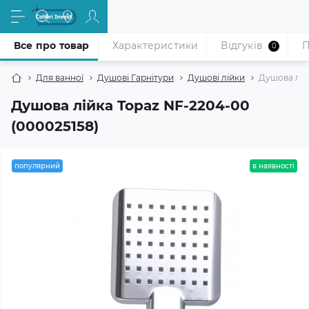
Все про товар
Характеристики
Відгуків
П
0
Для ванної
Душові Гарнітури
Душові лійки
Душова лій
Душова лійка Topaz NF-2204-00
(000025158)
популярний
в наявності