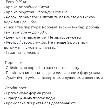
• Вага: 0,25 кг
• Країна-виробник: Китай
• Країна реєстрації бренду: Польща
• Робочі параметри: Підходить для систем з тиском
води від 1 до 6 бар
• Тиск / температура: Робочий тиск — 1–6 бар; робоча
температура — до +60°C
• Електричні параметри: Не застосовуються
• Ресурс / строк служби: Не менше 5 років при
дотриманні умов експлуатації
• Гарантія: 12 місяців
Переваги
• Стійкість до корозії та вапняного нальоту
• Легкість очищення завдяки силіконовим форсункам
• Сумісність з усіма стандартними душовими шлангами
Особливості
• Ергономічна форма ручки
• Однорежимна подача води
• Хромоване покриття для довговічності