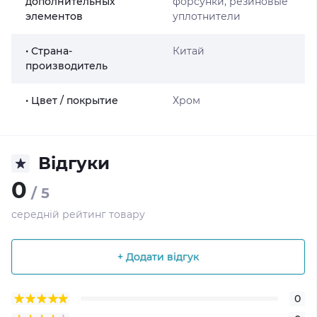
дополнительных
форсунки, резиновые
элементов
уплотнители
• Страна-
Китай
производитель
• Цвет / покрытие
Хром
Відгуки
0
/ 5
середній рейтинг товару
+ Додати відгук
0