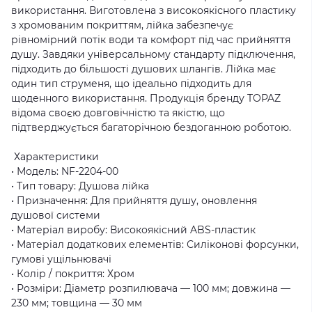
використання. Виготовлена з високоякісного пластику
з хромованим покриттям, лійка забезпечує
рівномірний потік води та комфорт під час прийняття
душу. Завдяки універсальному стандарту підключення,
підходить до більшості душових шлангів. Лійка має
один тип струменя, що ідеально підходить для
щоденного використання. Продукція бренду TOPAZ
відома своєю довговічністю та якістю, що
підтверджується багаторічною бездоганною роботою.
Характеристики
• Модель: NF-2204-00
• Тип товару: Душова лійка
• Призначення: Для прийняття душу, оновлення
душової системи
• Матеріал виробу: Високоякісний ABS-пластик
• Матеріал додаткових елементів: Силіконові форсунки,
гумові ущільнювачі
• Колір / покриття: Хром
• Розміри: Діаметр розпилювача — 100 мм; довжина —
230 мм; товщина — 30 мм