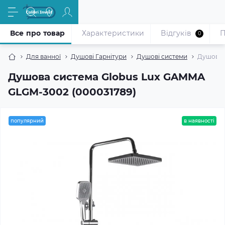
Все про товар
Характеристики
Відгуків
П
0
Для ванної
Душові Гарнітури
Душові системи
Душова 
Душова система Globus Lux GAMMA
GLGM-3002 (000031789)
популярний
в наявності