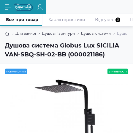
Все про товар
Характеристики
Відгуків
П
0
Для ванної
Душові Гарнітури
Душові системи
Душова с
Душова система Globus Lux SICILIA
VAN-SBQ-SH-02-BB (000021186)
популярний
в наявності