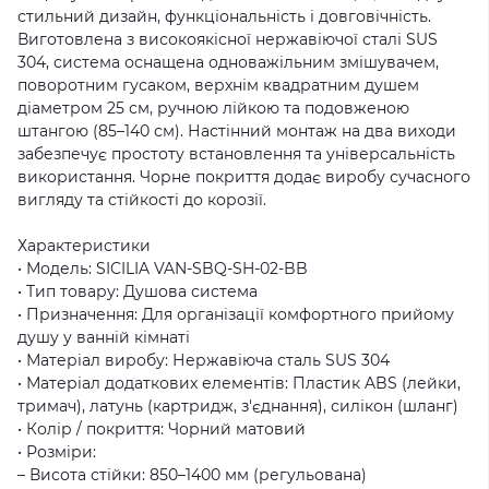
стильний дизайн, функціональність і довговічність.
Виготовлена з високоякісної нержавіючої сталі SUS
304, система оснащена одноважільним змішувачем,
поворотним гусаком, верхнім квадратним душем
діаметром 25 см, ручною лійкою та подовженою
штангою (85–140 см). Настінний монтаж на два виходи
забезпечує простоту встановлення та універсальність
використання. Чорне покриття додає виробу сучасного
вигляду та стійкості до корозії.
Характеристики
• Модель: SICILIA VAN-SBQ-SH-02-BB
• Тип товару: Душова система
• Призначення: Для організації комфортного прийому
душу у ванній кімнаті
• Матеріал виробу: Нержавіюча сталь SUS 304
• Матеріал додаткових елементів: Пластик ABS (лейки,
тримач), латунь (картридж, з'єднання), силікон (шланг)
• Колір / покриття: Чорний матовий
• Розміри:
– Висота стійки: 850–1400 мм (регульована)