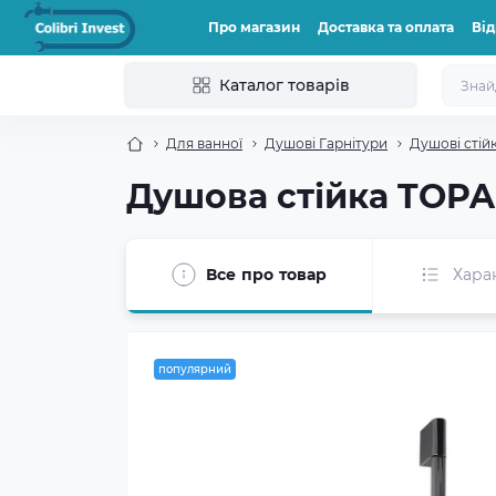
Про магазин
Доставка та оплата
Від
Каталог товарів
Для ванної
Душові Гарнітури
Душові стій
Душова стійка TOPA
Все про товар
Хара
популярний