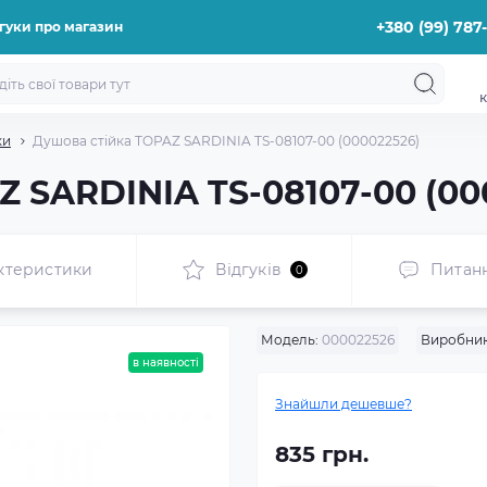
+380 (99) 787
гуки про магазин
к
ки
Душова стійка TOPAZ SARDINIA TS-08107-00 (000022526)
Z SARDINIA TS-08107-00 (00
ктеристики
Відгуків
Питан
0
Модель:
000022526
Виробник
в наявності
Знайшли дешевше?
835 грн.