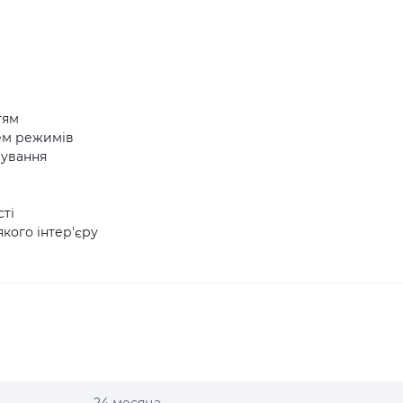
тям
чем режимів
чування
сті
якого інтер'єру