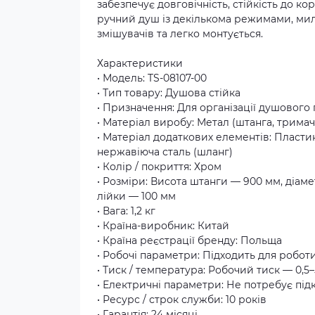
забезпечує довговічність, стійкість до к
ручний душ із декількома режимами, мил
змішувачів та легко монтується.
Характеристики
• Модель: TS-08107-00
• Тип товару: Душова стійка
• Призначення: Для організації душового 
• Матеріал виробу: Метал (штанга, тримач
• Матеріал додаткових елементів: Пласти
нержавіюча сталь (шланг)
• Колір / покриття: Хром
• Розміри: Висота штанги — 900 мм, діам
лійки — 100 мм
• Вага: 1,2 кг
• Країна-виробник: Китай
• Країна реєстрації бренду: Польща
• Робочі параметри: Підходить для робо
• Тиск / температура: Робочий тиск — 0,5
• Електричні параметри: Не потребує пі
• Ресурс / строк служби: 10 років
• Гарантія: 24 місяці