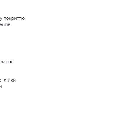
му покриттю
ентів
ування
ї лійки
и