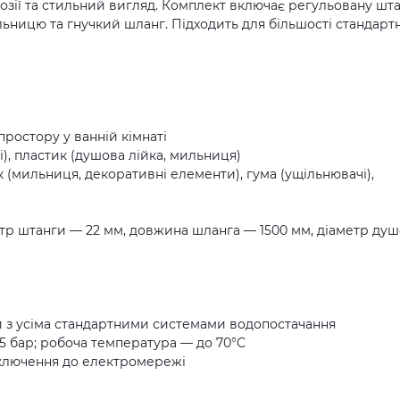
орозії та стильний вигляд. Комплект включає регульовану шта
ьницю та гнучкий шланг. Підходить для більшості стандарт
простору у ванній кімнаті
і), пластик (душова лійка, мильниця)
к (мильниця, декоративні елементи), гума (ущільнювачі),
етр штанги — 22 мм, довжина шланга — 1500 мм, діаметр душ
ти з усіма стандартними системами водопостачання
–5 бар; робоча температура — до 70°C
дключення до електромережі