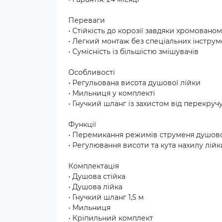
Переваги
• Стійкість до корозії завдяки хромовано
• Легкий монтаж без спеціальних інструм
• Сумісність із більшістю змішувачів
Особливості
• Регульована висота душової лійки
• Мильниця у комплекті
• Гнучкий шланг із захистом від перекруч
Функції
• Перемикання режимів струменя душово
• Регулювання висоти та кута нахилу лійк
Комплектація
• Душова стійка
• Душова лійка
• Гнучкий шланг 1,5 м
• Мильниця
• Кріпильний комплект