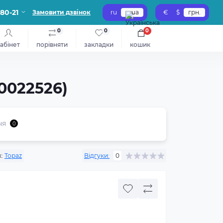
-80-21
Замовити дзвінок
ru
ua
€
$
грн.
0
0
0
абінет
порівняти
закладки
кошик
0022526)
ня
0
:
Topaz
Відгуки:
0