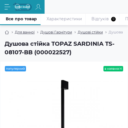
Все про товар
Характеристики
Відгуків
П
0
Для ванної
Душові Гарнітури
Душові стійки
Душова ст
Душова стійка TOPAZ SARDINIA TS-
08107-BB (000022527)
популярний
в наявності