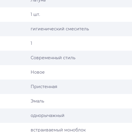
Латунь
1 шт.
гигиенический смеситель
1
Современный стиль
Новое
Пристенная
Эмаль
однорычажный
встраиваемый моноблок