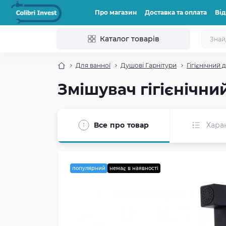
Про магазин
Доставка та оплата
Від
Каталог товарів
Для ванної
Душові Гарнітури
Гігієнічний 
Змішувач гігієнічни
Все про товар
Хара
популярний
немає в наявності