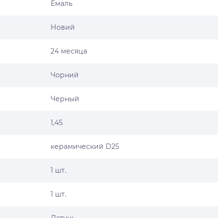
Емаль
Новий
24 месяца
Чорний
Черный
1,45
керамический D25
1 шт.
1 шт.