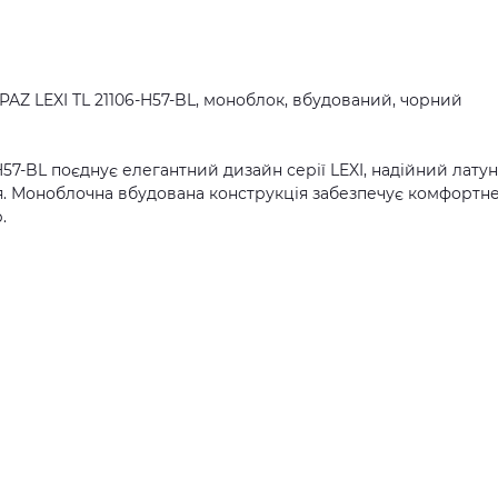
OPAZ LEXI TL 21106-H57-BL, моноблок, вбудований, чорний
-H57-BL поєднує елегантний дизайн серії LEXI, надійний лату
я. Моноблочна вбудована конструкція забезпечує комфортне
.