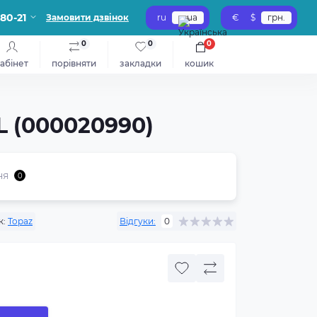
-80-21
Замовити дзвінок
ru
ua
€
$
грн.
0
0
0
абінет
порівняти
закладки
кошик
L (000020990)
ня
0
к:
Topaz
Відгуки:
0