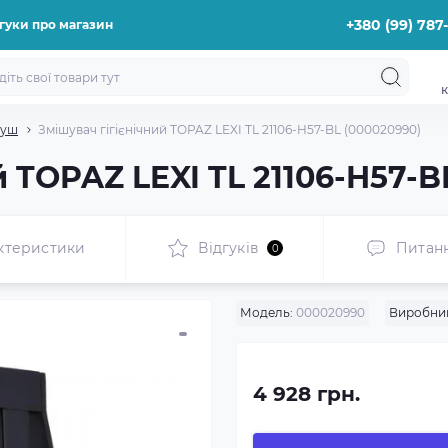
+380 (99) 787
гуки про магазин
к
душ
Змішувач гігієнічний TOPAZ LEXI TL 21106-H57-BL (000020990)
й TOPAZ LEXI TL 21106-H57-B
ктеристики
Відгуків
Питан
0
Модель:
000020990
Виробни
4 928 грн.