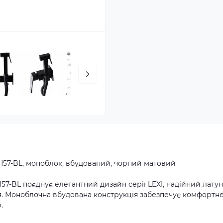
6-H57-BL, моноблок, вбудований, чорний матовий
-H57-BL поєднує елегантний дизайн серії LEXI, надійний лату
я. Моноблочна вбудована конструкція забезпечує комфортне
.