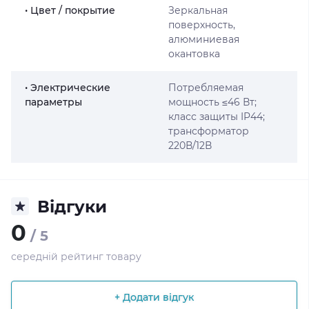
• Цвет / покрытие
Зеркальная
поверхность,
алюминиевая
окантовка
• Электрические
Потребляемая
параметры
мощность ≤46 Вт;
класс защиты IP44;
трансформатор
220В/12В
Відгуки
0
/ 5
середній рейтинг товару
+ Додати відгук