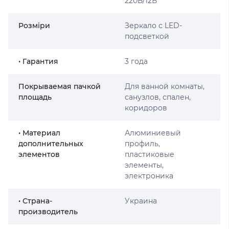
220В/12В
Розміри
Зеркало с LED-
подсветкой
• Гарантия
3 года
Покрываемая пачкой
Для ванной комнаты,
площадь
санузлов, спален,
коридоров
• Материал
Алюминиевый
дополнительных
профиль,
элементов
пластиковые
элементы,
электроника
• Страна-
Украина
производитель