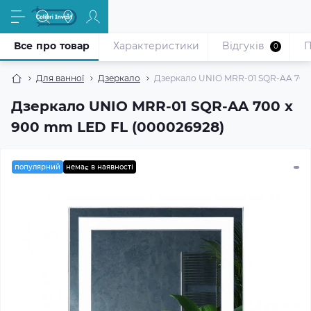
Все про товар
Характеристики
Відгуків
П
0
Для ванної
Дзеркало
Дзеркало UNIO MRR-01 SQR-AA 700 
Дзеркало UNIO MRR-01 SQR-AA 700 x
900 mm LED FL (000026928)
популярний
немає в наявності