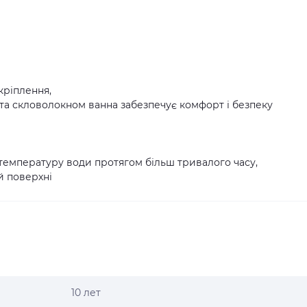
кріплення,
та скловолокном ванна забезпечує комфорт і безпеку
температуру води протягом більш тривалого часу,
й поверхні
10 лет