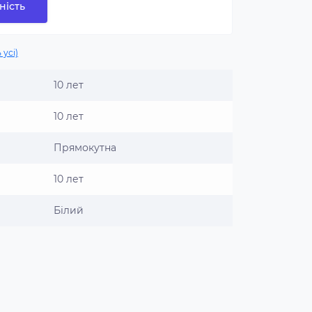
ність
 усі)
10 лет
10 лет
Прямокутна
10 лет
Білий