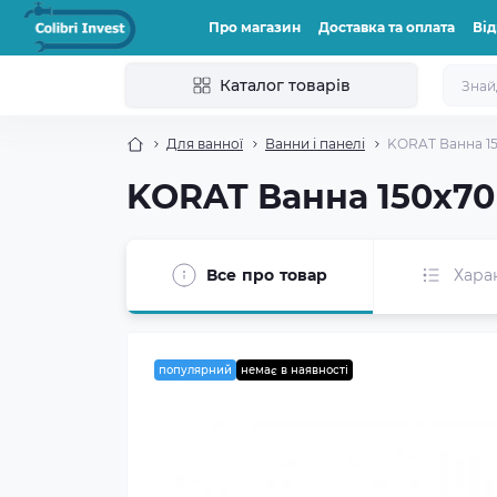
Про магазин
Доставка та оплата
Від
Каталог товарів
Для ванної
Ванни і панелі
KОRAT Ванна 150
KОRAT Ванна 150х70 
Все про товар
Хара
популярний
немає в наявності