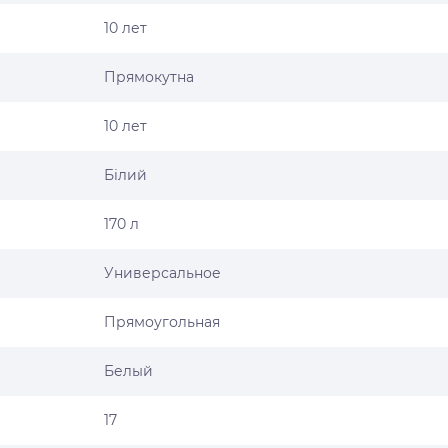
10 лет
Прямокутна
10 лет
Білий
170 л
Универсальное
Прямоугольная
Белый
17