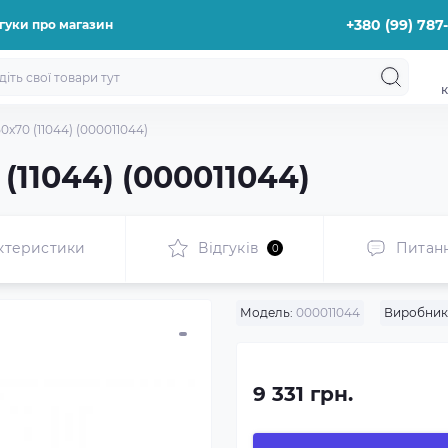
+380 (99) 787
гуки про магазин
к
х70 (11044) (000011044)
(11044) (000011044)
ктеристики
Відгуків
Питан
0
Модель:
000011044
Виробник
9 331 грн.