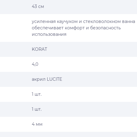
43 см
усиленная каучуком и стекловолокном ванна
обеспечивает комфорт и безопасность
использования
KОRAT
4,0
акрил LUCITE
1 шт.
1 шт.
4 мм