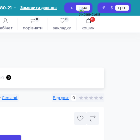
-80-21
Замовити дзвінок
ru
ua
€
$
грн.
0
0
0
абінет
порівняти
закладки
кошик
ня
0
:
Cersanit
Відгуки:
0