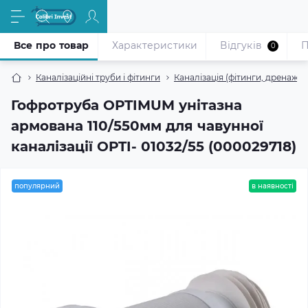
Все про товар
Характеристики
Відгуків
П
0
Каналізаційні труби і фітинги
Каналізація (фітинги, дренажні
Гофротруба OPTIMUM унітазна
армована 110/550мм для чавунної
каналізації OPTI- 01032/55 (000029718)
популярний
в наявності