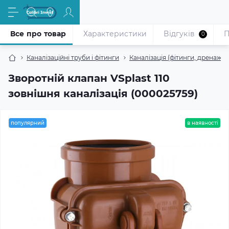
Все про товар
Характеристики
Відгуків
П
0
Каналізаційні труби і фітинги
Каналізація (фітинги, дренажні
Зворотній клапан VSplast 110
зовнішня каналізація (000025759)
популярний
в наявності