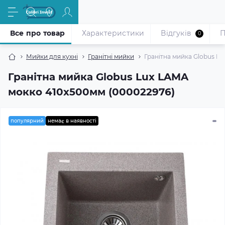
Все про товар
Характеристики
Відгуків
П
0
Мийки для кухні
Гранітні мийки
Гранітна мийка Globus L
Гранітна мийка Globus Lux LAMA
мокко 410х500мм (000022976)
популярний
немає в наявності