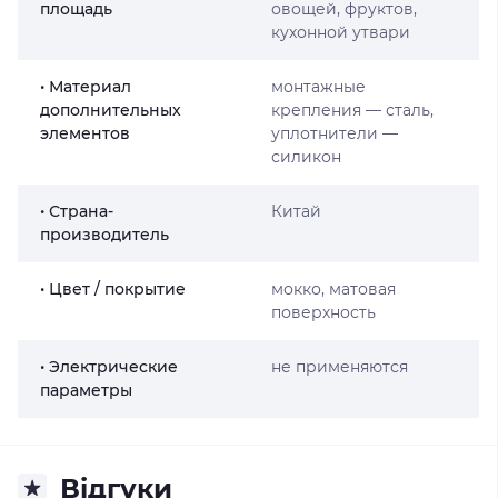
площадь
овощей, фруктов,
кухонной утвари
• Материал
монтажные
дополнительных
крепления — сталь,
элементов
уплотнители —
силикон
• Страна-
Китай
производитель
• Цвет / покрытие
мокко, матовая
поверхность
• Электрические
не применяются
параметры
Відгуки