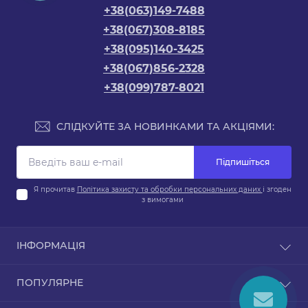
+38(063)149-7488
+38(067)308-8185
+38(095)140-3425
+38(067)856-2328
+38(099)787-8021
СЛІДКУЙТЕ ЗА НОВИНКАМИ ТА АКЦІЯМИ:
Підпишіться
Я прочитав
Політика захисту та обробки персональних даних
і згоден
з вимогами
ІНФОРМАЦІЯ
Про магазин
ПОПУЛЯРНЕ
Доставка та оплата
Обмін та повернення