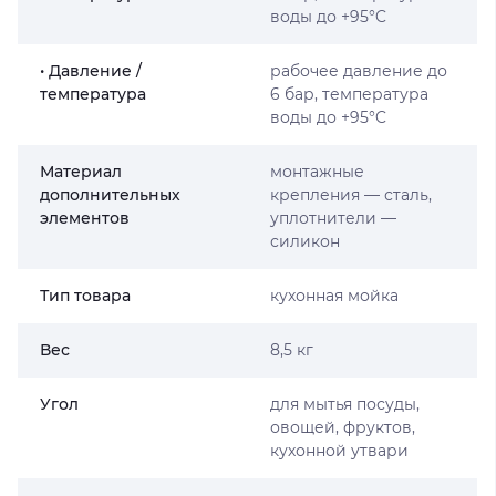
воды до +95°C
• Давление /
рабочее давление до
температура
6 бар, температура
воды до +95°C
Материал
монтажные
дополнительных
крепления — сталь,
элементов
уплотнители —
силикон
Тип товара
кухонная мойка
Вес
8,5 кг
Угол
для мытья посуды,
овощей, фруктов,
кухонной утвари