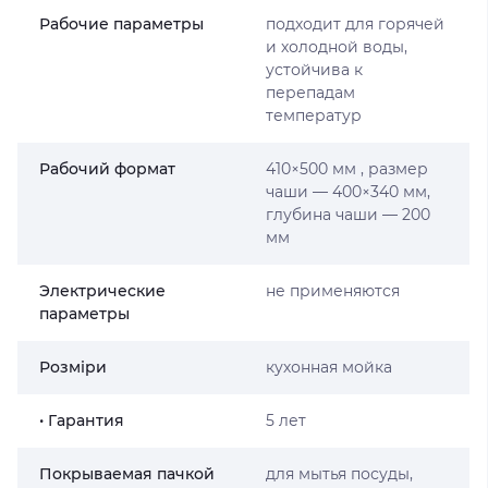
Рабочие параметры
подходит для горячей
и холодной воды,
устойчива к
перепадам
температур
Рабочий формат
410×500 мм , размер
чаши — 400×340 мм,
глубина чаши — 200
мм
Электрические
не применяются
параметры
Розміри
кухонная мойка
• Гарантия
5 лет
Покрываемая пачкой
для мытья посуды,