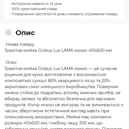
- Актуальна наявність та ціна
- 100% оригінальний товар
- Повернення протягом 14 днів з моменту отримання товару
Опис
Назва товару
Гранітна мийка Globus Lux LAMA мокко 410х500 мм
Опис
Гранітна мийка Globus Lux LAMA мокко — це сучасне
рішення для кухні, виготовлене з високоякісної
композитної суміші: 80% кварцевого піску та 20%
акрилових смол німецького виробництва. Поверхня
мийки стійка до подряпин, впливу миючих засобів, не
вбирає запахи та абсолютно безпечна для харчових
продуктів. Колір мокко не вигорає та не вимивається з
часом, зберігаючи естетичний вигляд навіть при
інтенсивному використанні. Мийка має компактні
розміри 410х500 мм, глибоку чашу 200 мм, що
забезпечує зручність миття великого посуду. Підходить