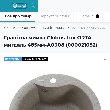
Все про товар
Характеристики
Відгуків
П
0
Мийки для кухні
Гранітні мийки
Гранітна мийка Globus L
Гранітна мийка Globus Lux ORTA
мигдаль 485мм-А0008 (000021052)
популярний
немає в наявності