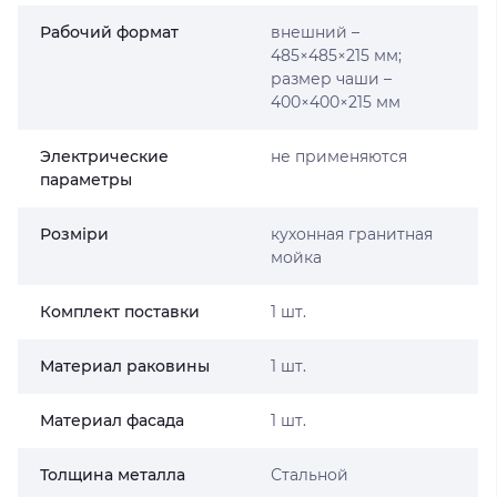
Рабочий формат
внешний –
485×485×215 мм;
размер чаши –
400×400×215 мм
Электрические
не применяются
параметры
Розміри
кухонная гранитная
мойка
Комплект поставки
1 шт.
Материал раковины
1 шт.
Материал фасада
1 шт.
Толщина металла
Стальной