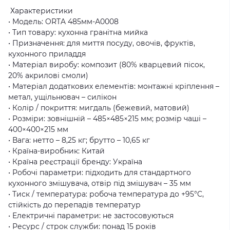
Характеристики
• Модель: ORTA 485мм-А0008
• Тип товару: кухонна гранітна мийка
• Призначення: для миття посуду, овочів, фруктів,
кухонного приладдя
• Матеріал виробу: композит (80% кварцевий пісок,
20% акрилові смоли)
• Матеріал додаткових елементів: монтажні кріплення –
метал, ущільнювач – силікон
• Колір / покриття: мигдаль (бежевий, матовий)
• Розміри: зовнішній – 485×485×215 мм; розмір чаші –
400×400×215 мм
• Вага: нетто – 8,25 кг; брутто – 10,65 кг
• Країна-виробник: Китай
• Країна реєстрації бренду: Україна
• Робочі параметри: підходить для стандартного
кухонного змішувача, отвір під змішувач – 35 мм
• Тиск / температура: робоча температура до +95°C,
стійкість до перепадів температур
• Електричні параметри: не застосовуються
• Ресурс / строк служби: понад 15 років