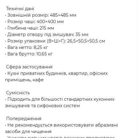
Технічні дані
• Зовнішній розмір: 485×485 мм
• Розмір чаші: 400×400 мм
• Глибина чаші: 215 мм
• Діаметр отвору під змішувач: 35 мм
• Розмір упаковки (В×Ш×Г): 26,5×50,5×50,5 см
• Вага нетто: 8,25 кг
• Вага брутто: 10,65 кг
Сфера застосування
• Кухні приватних будинків, квартир, офісних
приміщень, кафе
Сумісність
• Підходить для більшості стандартних кухонних
змішувачів та сифонових систем
Попередження
• Не рекомендується використовувати абразивні
засоби для чищення
• Уникати сильних ударів важкими предметами