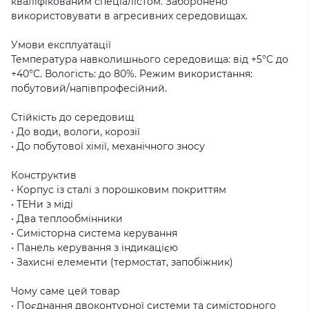
кваліфікованим спеціалістом. Заборонено
використовувати в агресивних середовищах.
Умови експлуатації
Температура навколишнього середовища: від +5°C до
+40°C. Вологість: до 80%. Режим використання:
побутовий/напівпрофесійний.
Стійкість до середовищ
• До води, вологи, корозії
• До побутової хімії, механічного зносу
Конструктив
• Корпус із сталі з порошковим покриттям
• ТЕНи з міді
• Два теплообмінники
• Симісторна система керування
• Панель керування з індикацією
• Захисні елементи (термостат, запобіжник)
Чому саме цей товар
• Поєднання двоконтурної системи та симісторного