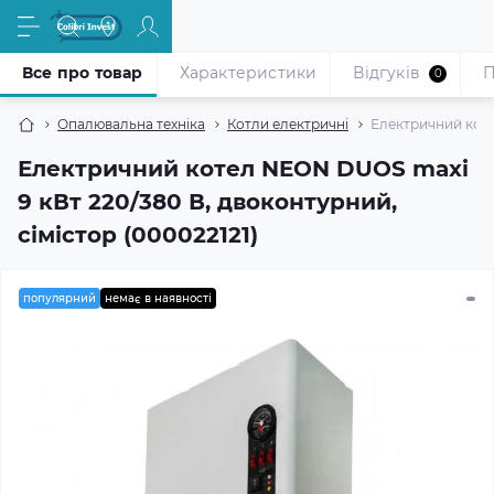
Все про товар
Характеристики
Відгуків
П
0
Опалювальна техніка
Котли електричні
Електричний коте
Електричний котел NEON DUOS maxi
9 кВт 220/380 В, двоконтурний,
сімістор (000022121)
популярний
немає в наявності