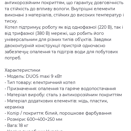
антикорозійним покриттям, що гарантує довговічність
та стійкість до впливу вологи. Внутрішні елементи
виконані з матеріалів, стійких до високих температур і
тиску.
Котел підтримує роботу як від однофазної (220 В), так і
від трифазної (380 В) мережі, що робить його
універсальним для різних типів об'єктів. Завдяки
двоконтурній конструкції пристрій одночасно
забезпечує опалення та підігрів води для побутових
потреб.
Характеристики
• Модель: DUOS maxi 9 кВт
• Тип товару: електричний котел
• Призначення: опалення та гаряче водопостачання
• Матеріал виробу: сталь з антикорозійним покриттям
• Матеріал додаткових елементів: мідь, пластик,
кераміка
• Колір / покриття: білий, порошкове фарбування
• Розміри: 600×400×250 мм
• Вага: 18 кг