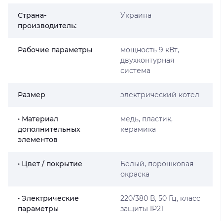
Страна-
Украина
производитель:
Рабочие параметры
мощность 9 кВт,
двухконтурная
система
Размер
электрический котел
• Материал
медь, пластик,
дополнительных
керамика
элементов
• Цвет / покрытие
Белый, порошковая
окраска
• Электрические
220/380 В, 50 Гц, класс
параметры
защиты IP21