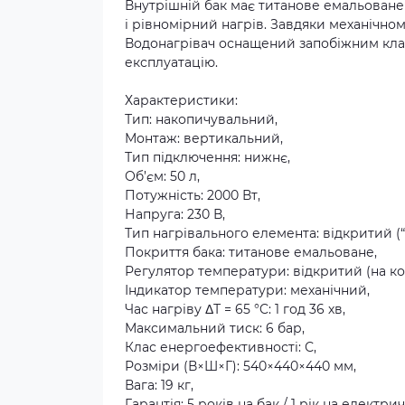
Внутрішній бак має титанове емальоване п
і рівномірний нагрів. Завдяки механічно
Водонагрівач оснащений запобіжним кла
експлуатацію.
Характеристики:
Тип: накопичувальний,
Монтаж: вертикальний,
Тип підключення: нижнє,
Об’єм: 50 л,
Потужність: 2000 Вт,
Напруга: 230 В,
Тип нагрівального елемента: відкритий (
Покриття бака: титанове емальоване,
Регулятор температури: відкритий (на ко
Індикатор температури: механічний,
Час нагріву ΔТ = 65 °C: 1 год 36 хв,
Максимальний тиск: 6 бар,
Клас енергоефективності: С,
Розміри (В×Ш×Г): 540×440×440 мм,
Вага: 19 кг,
Гарантія: 5 років на бак / 1 рік на електри