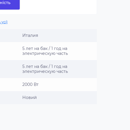
ність
 усі)
Италия
5 лет на бак / 1 год на
электрическую часть
5 лет на бак / 1 год на
электрическую часть
2000 Вт
Новий