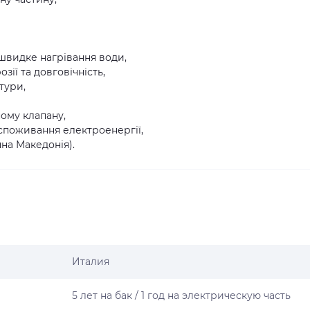
 швидке нагрівання води,
зії та довговічність,
тури,
ному клапану,
 споживання електроенергії,
на Македонія).
Италия
5 лет на бак / 1 год на электрическую часть