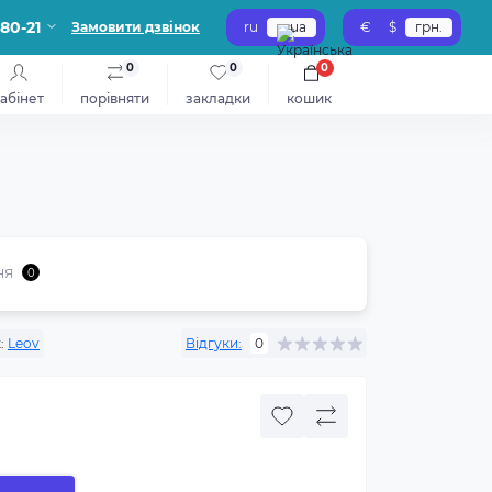
-80-21
Замовити дзвінок
ru
ua
€
$
грн.
0
0
0
абінет
порівняти
закладки
кошик
ня
0
:
Leov
Відгуки:
0