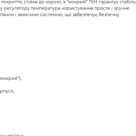
окриття, стійке до корозії, а “мокрий” ТЕН гарантує стабіл
му регулятору температури користування просте і зручне.
паном і захисною системою, що забезпечує безпечну
“мокрий”),
рпусі),
чну частину,