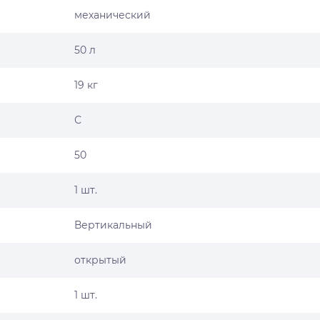
механический
50 л
19 кг
С
50
1 шт.
Вертикальный
открытый
1 шт.