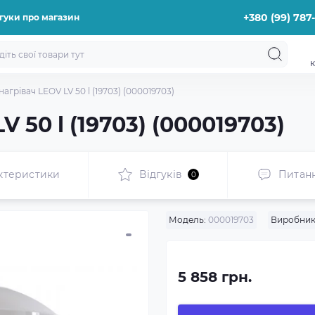
+380 (99) 787
гуки про магазин
к
агрівач LEOV LV 50 l (19703) (000019703)
 50 l (19703) (000019703)
ктеристики
Відгуків
Питан
0
Модель:
000019703
Виробник
5 858 грн.