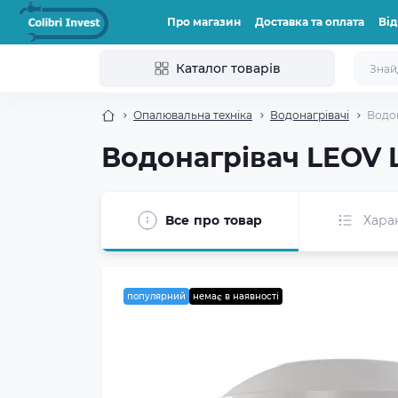
Про магазин
Доставка та оплата
Від
Каталог товарів
Опалювальна техніка
Водонагрівачі
Водон
Водонагрівач LEOV LV
Все про товар
Хара
популярний
немає в наявності