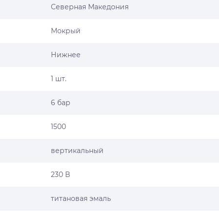
Северная Македония
Мокрый
Нижнее
1 шт.
6 бар
1500
вертикальный
230 В
титановая эмаль