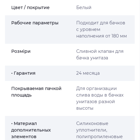
Цвет / покрытие
Белый
Рабочие параметры
Подходит для бачков
с уровнем
наполнения от 180 мм
Розміри
Сливной клапан для
бачка унитаза
• Гарантия
24 месяца
Покрываемая пачкой
Для организации
площадь
слива воды в бачках
унитазов разной
высоты
• Материал
Силиконовые
дополнительных
уплотнители,
элементов
полипропиленовые