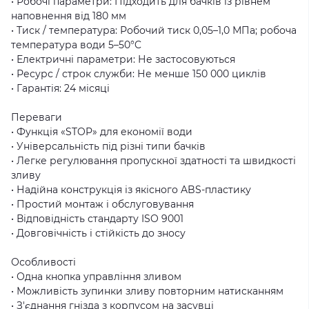
• Робочі параметри: Підходить для бачків із рівнем
наповнення від 180 мм
• Тиск / температура: Робочий тиск 0,05–1,0 МПа; робоча
температура води 5–50°C
• Електричні параметри: Не застосовуються
• Ресурс / строк служби: Не менше 150 000 циклів
• Гарантія: 24 місяці
Переваги
• Функція «STOP» для економії води
• Універсальність під різні типи бачків
• Легке регулювання пропускної здатності та швидкості
зливу
• Надійна конструкція із якісного ABS-пластику
• Простий монтаж і обслуговування
• Відповідність стандарту ISO 9001
• Довговічність і стійкість до зносу
Особливості
• Одна кнопка управління зливом
• Можливість зупинки зливу повторним натисканням
• З'єднання гнізда з корпусом на засувці