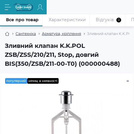
Все про товар
Характеристики
Відгуків
П
0
Сантехніка
Арматура, кріплення
Зливний клапан K.K.POL Z
Зливний клапан K.K.POL
ZSB/ZSS/210/211, Stop, довгий
BIS(350/ZSB/211-00-T0) (000000488)
популярний
немає в наявності