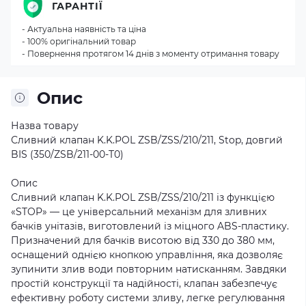
ГАРАНТІЇ
- Актуальна наявність та ціна
- 100% оригінальний товар
- Повернення протягом 14 днів з моменту отримання товару
Опис
Назва товару
Сливний клапан K.K.POL ZSB/ZSS/210/211, Stop, довгий
BIS (350/ZSB/211-00-T0)
Опис
Сливний клапан K.K.POL ZSB/ZSS/210/211 із функцією
«STOP» — це універсальний механізм для зливних
бачків унітазів, виготовлений із міцного ABS-пластику.
Призначений для бачків висотою від 330 до 380 мм,
оснащений однією кнопкою управління, яка дозволяє
зупинити злив води повторним натисканням. Завдяки
простій конструкції та надійності, клапан забезпечує
ефективну роботу системи зливу, легке регулювання