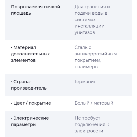
Покрываемая пачкой
Для хранения и
площадь
подачи воды в
системах
инсталляции
унитазов
• Материал
Сталь с
дополнительных
антикоррозийным
элементов
покрытием,
полимеры
• Страна-
Германия
производитель
• Цвет / покрытие
Белый / матовый
• Электрические
Не требует
параметры
подключения к
электросети