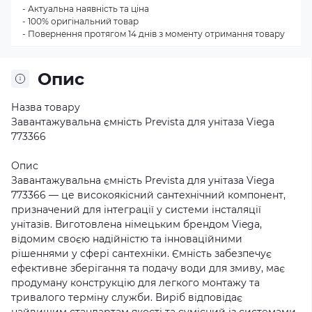
- Актуальна наявність та ціна
- 100% оригінальний товар
- Повернення протягом 14 днів з моменту отримання товару
Опис
Назва товару
Завантажувальна ємність Prevista для унітаза Viega
773366
Опис
Завантажувальна ємність Prevista для унітаза Viega
773366 — це високоякісний сантехнічний компонент,
призначений для інтеграції у системи інсталяції
унітазів. Виготовлена німецьким брендом Viega,
відомим своєю надійністю та інноваційними
рішеннями у сфері сантехніки. Ємність забезпечує
ефективне зберігання та подачу води для змиву, має
продуману конструкцію для легкого монтажу та
тривалого терміну служби. Виріб відповідає
найвищим стандартам якості та сумісний із системами