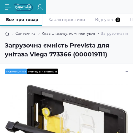
Все про товар
Характеристики
Відгуків
П
0
Сантехніка
Клавіші змиву, комплектуючі
Загрузочна ємніст
Загрузочна ємність Prevista для
унiтаза Viega 773366 (000019111)
популярний
немає в наявності