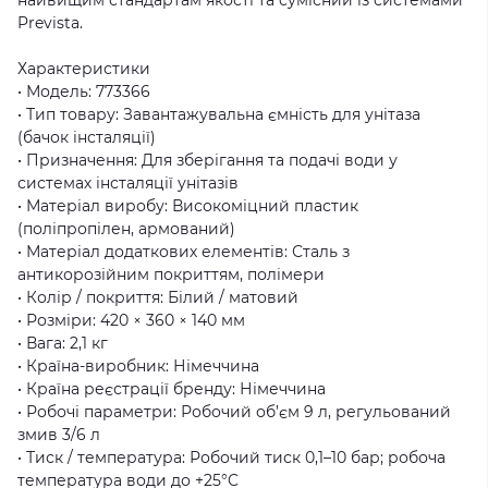
Prevista.
Характеристики
• Модель: 773366
• Тип товару: Завантажувальна ємність для унітаза
(бачок інсталяції)
• Призначення: Для зберігання та подачі води у
системах інсталяції унітазів
• Матеріал виробу: Високоміцний пластик
(поліпропілен, армований)
• Матеріал додаткових елементів: Сталь з
антикорозійним покриттям, полімери
• Колір / покриття: Білий / матовий
• Розміри: 420 × 360 × 140 мм
• Вага: 2,1 кг
• Країна-виробник: Німеччина
• Країна реєстрації бренду: Німеччина
• Робочі параметри: Робочий об’єм 9 л, регульований
змив 3/6 л
• Тиск / температура: Робочий тиск 0,1–10 бар; робоча
температура води до +25°C