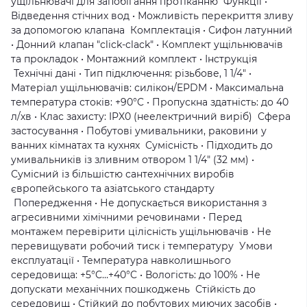
ущільнювачі для запобігання протіканню Функції •
Відведення стічних вод • Можливість перекриття зливу
за допомогою клапана Комплектація • Сифон латунний
• Донний клапан "click-clack" • Комплект ущільнювачів
та прокладок • Монтажний комплект • Інструкція
Технічні дані • Тип підключення: різьбове, 1 1/4" •
Матеріал ущільнювачів: силікон/EPDM • Максимальна
температура стоків: +90°C • Пропускна здатність: до 40
л/хв • Клас захисту: IPX0 (неелектричний виріб) Сфера
застосування • Побутові умивальники, раковини у
ванних кімнатах та кухнях Сумісність • Підходить до
умивальників із зливним отвором 1 1/4" (32 мм) •
Сумісний із більшістю сантехнічних виробів
європейського та азіатського стандарту
Попередження • Не допускається використання з
агресивними хімічними речовинами • Перед
монтажем перевірити цілісність ущільнювачів • Не
перевищувати робочий тиск і температуру Умови
експлуатації • Температура навколишнього
середовища: +5°C…+40°C • Вологість: до 100% • Не
допускати механічних пошкоджень Стійкість до
середовищ • Стійкий до побутових миючих засобів •