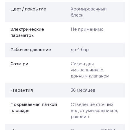
Цвет / покрытие
Хромированный
блеск
Электрические
Не применимо
параметры
Рабочее давление
до 4 бар
Розміри
Сифон для
умывальника с
донным клапаном
• Гарантия
36 месяцев
Покрываемая пачкой
Отведение сточных
площадь
вод от умывальников,
раковин