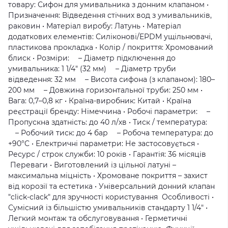
товару: Сифон для умивальника з донним клапаном •
Призначення: Відведення стічних вод з умивальників,
раковин • Матеріал виробу: Латунь • Матеріал
додаткових елементів: Силіконові/EPDM ущільнювачі,
пластикова прокладка • Колір / покриття: Хромований
блиск • Розміри: – Діаметр підключення до
умивальника: 1 1/4" (32 мм) – Діаметр труби
відведення: 32 мм – Висота сифона (з клапаном): 180–
200 мм – Довжина горизонтальної труби: 250 мм •
Вага: 0,7–0,8 кг • Країна-виробник: Китай • Країна
реєстрації бренду: Німеччина • Робочі параметри: –
Пропускна здатність: до 40 л/хв • Тиск / температура:
– Робочий тиск: до 4 бар – Робоча температура: до
+90°C • Електричні параметри: Не застосовується •
Ресурс / строк служби: 10 років • Гарантія: 36 місяців
Переваги • Виготовлений із цільної латуні –
максимальна міцність • Хромоване покриття – захист
від корозії та естетика • Універсальний донний клапан
"click-clack" для зручності користування Особливості •
Сумісний із більшістю умивальників стандарту 1 1/4" •
Легкий монтаж та обслуговування • Герметичні