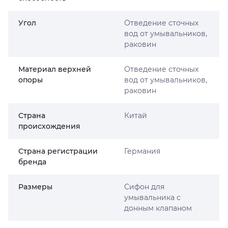
Угол
Отведение сточных
вод от умывальников,
раковин
Материал верхней
Отведение сточных
опоры
вод от умывальников,
раковин
Страна
Китай
происхождения
Страна регистрации
Германия
бренда
Размеры
Сифон для
умывальника с
донным клапаном