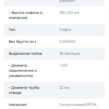
раковин
– Высота сифона (с
180–200 мм
клапаном)
Тип
Сифон
Вес брутто (кг.)
0.000000
Выдвижная лейка
36 месяцев
– Диаметр
1 1/4\"
подключения к
умывальнику
– Диаметр трубы
32 мм
отвода
Материал
Силиконовые/EPDM