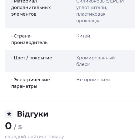
• Материал
Силиконовые/EPDM
дополнительных
уплотнители,
элементов
пластиковая
прокладка
• Страна-
Китай
производитель
• Цвет / покрытие
Хромированный
блеск
• Электрические
Не применимо
параметры
Відгуки
0
/ 5
середній рейтинг товару