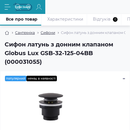
Все про товар
Характеристики
Відгуків
П
0
Сантехніка
Сифони
Сифон латунь з донним клапаном Glob
Сифон латунь з донним клапаном
Globus Lux GSB-32-125-04BB
(000031055)
популярний
немає в наявності