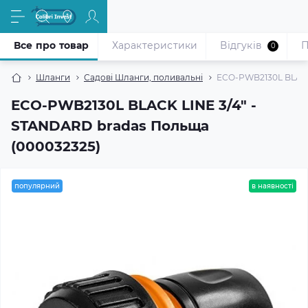
Все про товар
Характеристики
Відгуків
П
0
Шланги
Садові Шланги, поливальні
ECO-PWB2130L BLACK
ECO-PWB2130L BLACK LINE 3/4″ -
STANDARD bradas Польща
(000032325)
популярний
в наявності