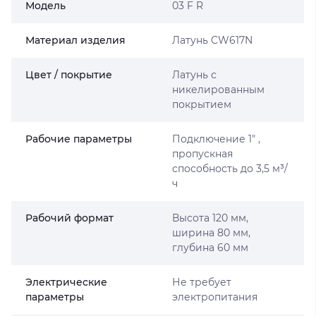
Мoдель
03 F R
Материал изделия
Латунь CW617N
Цвет / покрытие
Латунь с
никелированным
покрытием
Рабочие параметры
Подключение 1″ ,
пропускная
способность до 3,5 м³/
ч
Рабочий формат
Высота 120 мм,
ширина 80 мм,
глубина 60 мм
Электрические
Не требует
параметры
электропитания