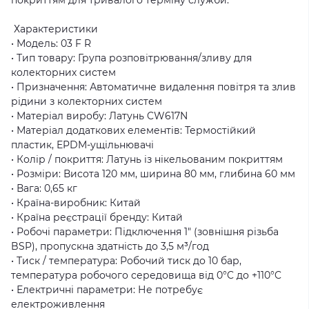
Характеристики
• Модель: 03 F R
• Тип товару: Група розповітрювання/зливу для
колекторних систем
• Призначення: Автоматичне видалення повітря та злив
рідини з колекторних систем
• Матеріал виробу: Латунь CW617N
• Матеріал додаткових елементів: Термостійкий
пластик, EPDM-ущільнювачі
• Колір / покриття: Латунь із нікельованим покриттям
• Розміри: Висота 120 мм, ширина 80 мм, глибина 60 мм
• Вага: 0,65 кг
• Країна-виробник: Китай
• Країна реєстрації бренду: Китай
• Робочі параметри: Підключення 1″ (зовнішня різьба
BSP), пропускна здатність до 3,5 м³/год
• Тиск / температура: Робочий тиск до 10 бар,
температура робочого середовища від 0°C до +110°C
• Електричні параметри: Не потребує
електроживлення