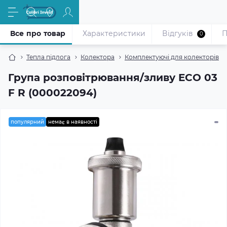
Все про товар
Характеристики
Відгуків
П
0
Тепла підлога
Колектора
Комплектуючі для колекторів
Група розповітрювання/зливу ECO 03
F R (000022094)
популярний
немає в наявності