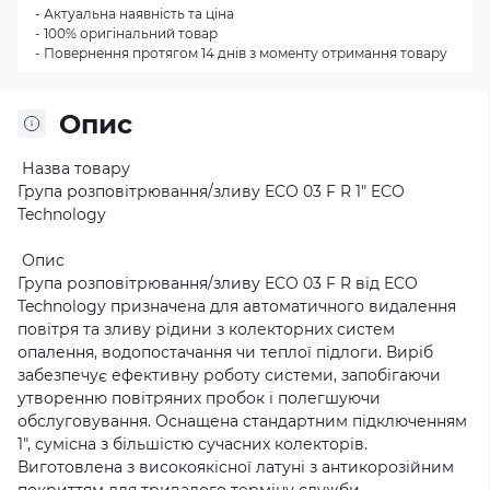
- Актуальна наявність та ціна
- 100% оригінальний товар
- Повернення протягом 14 днів з моменту отримання товару
Опис
Назва товару
Група розповітрювання/зливу ECO 03 F R 1″ ECO
Technology
Опис
Група розповітрювання/зливу ECO 03 F R від ECO
Technology призначена для автоматичного видалення
повітря та зливу рідини з колекторних систем
опалення, водопостачання чи теплої підлоги. Виріб
забезпечує ефективну роботу системи, запобігаючи
утворенню повітряних пробок і полегшуючи
обслуговування. Оснащена стандартним підключенням
1″, сумісна з більшістю сучасних колекторів.
Виготовлена з високоякісної латуні з антикорозійним
покриттям для тривалого терміну служби.