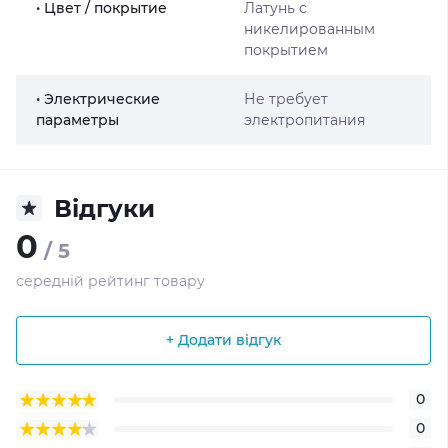
• Цвет / покрытие
Латунь с
никелированным
покрытием
• Электрические
Не требует
параметры
электропитания
Відгуки
0
/ 5
середній рейтинг товару
+ Додати відгук
0
0