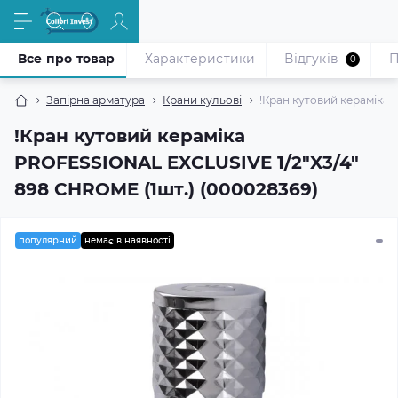
Все про товар
Характеристики
Відгуків
П
0
Запірна арматура
Крани кульові
!Кран кутовий кераміка 
!Кран кутовий кераміка
PROFESSIONAL EXCLUSIVE 1/2″X3/4″
898 CHROME (1шт.) (000028369)
популярний
немає в наявності