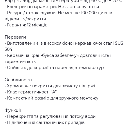
Бар (PN 40); діапазон температури – від -10°C до +120°C
• Електричні параметри: Не застосовуються
• Ресурс / строк служби: Не менше 100 000 циклів
відкриття/закриття
• Гарантія: 12 місяців
Переваги
• Виготовлений із високоякісної нержавіючої сталі SUS
304
• Керамічна кран-букса забезпечує довговічність і
герметичність
• Стійкість до корозії та перепадів температур
Особливості
• Хромоване покриття для захисту від іржі
• Клас герметичності “А”
• Компактний розмір для зручного монтажу
Функції
• Перекриття та регулювання потоку води
• Підключення сантехнічних приладів