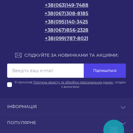
+38(063)149-7488
+38(067)308-8185
+38(095)140-3425
+38(067)856-2328
+38(099)787-8021
СЛІДКУЙТЕ ЗА НОВИНКАМИ ТА АКЦІЯМИ:
Підпишіться
Я прочитав
Політика захисту та обробки персональних даних
і згоден
з вимогами
ІНФОРМАЦІЯ
Про магазин
ПОПУЛЯРНЕ
Доставка та оплата
Обмін та повернення