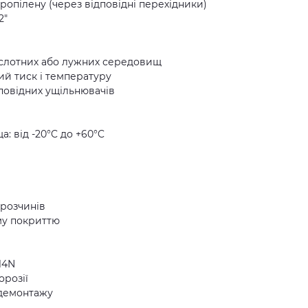
іпропілену (через відповідні перехідники)
2″
ислотних або лужних середовищ
й тиск і температуру
дповідних ущільнювачів
: від -20°C до +60°C
 розчинів
ому покриттю
14N
орозії
/демонтажу