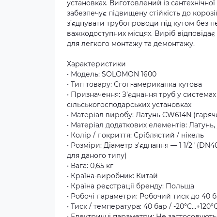
установках. Виготовлений із сантехнічно
забезпечує підвищену стійкість до корозі
з’єднувати трубопроводи під кутом без н
важкодоступних місцях. Виріб відповідає
для легкого монтажу та демонтажу.
Характеристики
• Модель: SOLOMON 1600
• Тип товару: Сгон-американка кутова
• Призначення: З’єднання труб у система
сільськогосподарських установках
• Матеріал виробу: Латунь CW614N (гаряч
• Матеріал додаткових елементів: Латунь,
• Колір / покриття: Сріблястий / нікель
• Розміри: Діаметр з’єднання — 1 1/2″ (D
для даного типу)
• Вага: 0,65 кг
• Країна-виробник: Китай
• Країна реєстрації бренду: Польща
• Робочі параметри: Робочий тиск до 40 б
• Тиск / температура: 40 бар / -20°C…+120°
• Електричні параметри: Не застосовують