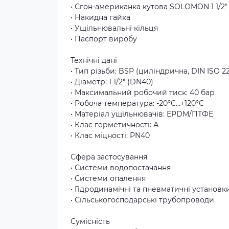
• Сгон-американка кутова SOLOMON 1 1/2″
• Накидна гайка
• Ущільнювальні кільця
• Паспорт виробу
Технічні дані
• Тип різьби: BSP (циліндрична, DIN ISO 2
• Діаметр: 1 1/2″ (DN40)
• Максимальний робочий тиск: 40 бар
• Робоча температура: -20°C…+120°C
• Матеріал ущільнювачів: EPDM/ПТФЕ
• Клас герметичності: А
• Клас міцності: PN40
Сфера застосування
• Системи водопостачання
• Системи опалення
• Гідродинамічні та пневматичні установк
• Сільськогосподарські трубопроводи
Сумісність