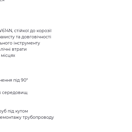
614N, стійкої до корозії
ахисту та довговічності
льного інструменту
влічні втрати
 місцях
чення під 90°
их середовищ
руб під кутом
 демонтажу трубопроводу