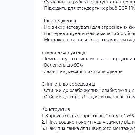
• Сумісний із трубами з латуні, сталі, пол
• Підходить для стандартних різьб BSP 1 1/
Попередження
• Не використовувати для агресивних к
• Не перевищувати максимальний робочи
• Монтаж проводити із застосуванням ві
Умови експлуатації
• Температура навколишнього середовища
• Вологість: до 95%
• Захист від механічних пошкоджень
Стійкість до середовищ
• Стійкий до слабокислих і слабколужних
• Стійкий до корозії завдяки нікельован
Конструктив
1. Корпус із гарячепресованої латуні CW6
2. Нікельоване покриття для захисту від к
3. Накидна гайка для швидкого монтажу