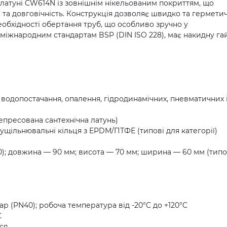
ї латуні CW614N із зовнішнім нікельованим покриттям, що
ї та довговічність. Конструкція дозволяє швидко та гермети
еобхідності обертання труб, що особливо зручно у
 міжнародним стандартам BSP (DIN ISO 228), має накидну га
х водопостачання, опалення, гідродинамічних, пневматичних 
епресована сантехнічна латунь)
 ущільнювальні кільця з EPDM/ПТФЕ (типові для категорії)
N40); довжина — 90 мм; висота — 70 мм; ширина — 60 мм (типо
ар (PN40); робоча температура від -20°C до +120°C
C
ся