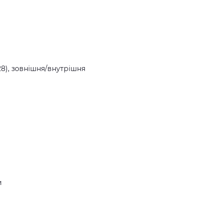
28), зовнішня/внутрішня
и