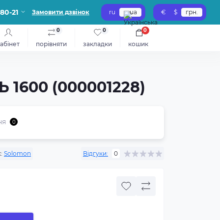
-80-21
Замовити дзвінок
ru
ua
€
$
грн.
0
0
0
абінет
порівняти
закладки
кошик
Ь 1600 (000001228)
ня
0
:
Solomon
Відгуки:
0