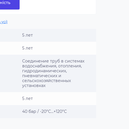
ність
 усі)
5 лет
5 лет
Соединение труб в системах
водоснабжения, отопления,
гидродинамических,
пневматических и
сельскохозяйственных
установках
5 лет
40 бар / -20°C…+120°C