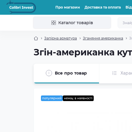
Про магазин
Доставка та оплата
Від
Каталог товарів
Запірна арматура
Зганяння американка
З
Згін-американка кут
Все про товар
Хара
популярний
немає в наявності