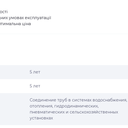
ості
адних умовах експлуатації
птимальна ціна
5 лет
5 лет
Соединение труб в системах водоснабжения,
отопления, гидродинамических,
пневматических и сельскохозяйственных
установках