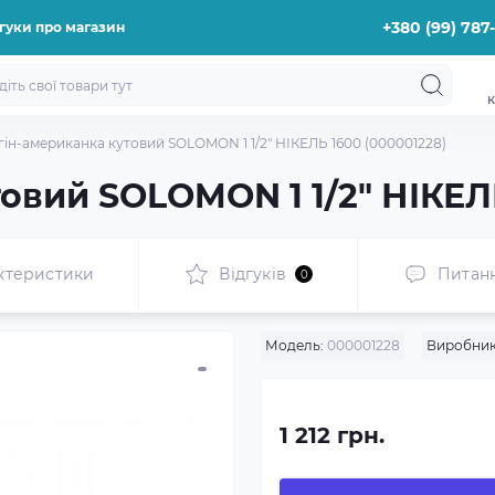
+380 (99) 787
гуки про магазин
к
гін-американка кутовий SOLOMON 1 1/2″ НІКЕЛЬ 1600 (000001228)
овий SOLOMON 1 1/2″ НІКЕЛ
ктеристики
Відгуків
Питан
0
Модель:
000001228
Виробник
1 212 грн.