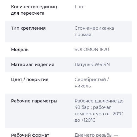
Количество единиц
1 шт.
для пересчета
Тип крепления
Сгон-американка
прямая
Мoдель
SOLOMON 1620
Материал изделия
Латунь CW614N
Цвет / покрытие
Серебристый /
никель
Рабочие параметры
Рабочее давление до
40 бар ; рабочая
температура от -20°C
до +120°C
Рабочий формат
Диаметр резьбы —