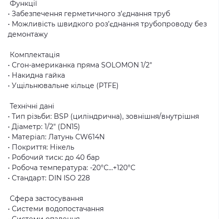
Функції
• Забезпечення герметичного з’єднання труб
• Можливість швидкого роз’єднання трубопроводу без
демонтажу
Комплектація
• Сгон-американка пряма SOLOMON 1/2″
• Накидна гайка
• Ущільнювальне кільце (PTFE)
Технічні дані
• Тип різьби: BSP (циліндрична), зовнішня/внутрішня
• Діаметр: 1/2″ (DN15)
• Матеріал: Латунь CW614N
• Покриття: Нікель
• Робочий тиск: до 40 бар
• Робоча температура: -20°C…+120°C
• Стандарт: DIN ISO 228
Сфера застосування
• Системи водопостачання
• Системи опалення