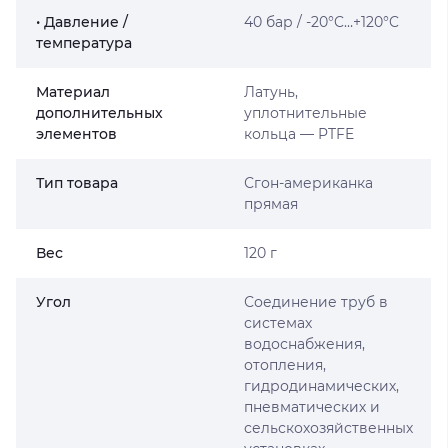
• Давление /
40 бар / -20°C…+120°C
температура
Материал
Латунь,
дополнительных
уплотнительные
элементов
кольца — PTFE
Тип товара
Сгон-американка
прямая
Вес
120 г
Угол
Соединение труб в
системах
водоснабжения,
отопления,
гидродинамических,
пневматических и
сельскохозяйственных