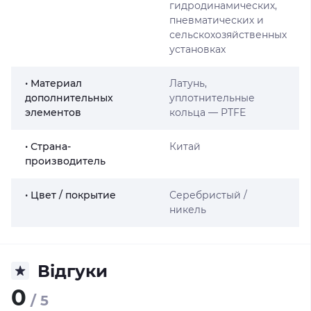
гидродинамических,
пневматических и
сельскохозяйственных
установках
• Материал
Латунь,
дополнительных
уплотнительные
элементов
кольца — PTFE
• Страна-
Китай
производитель
• Цвет / покрытие
Серебристый /
никель
Відгуки
0
/ 5