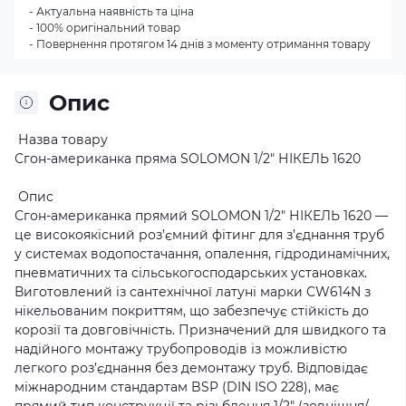
- Актуальна наявність та ціна
- 100% оригінальний товар
- Повернення протягом 14 днів з моменту отримання товару
Опис
Назва товару
Сгон-американка пряма SOLOMON 1/2″ НІКЕЛЬ 1620
Опис
Сгон-американка прямий SOLOMON 1/2″ НІКЕЛЬ 1620 —
це високоякісний роз’ємний фітинг для з’єднання труб
у системах водопостачання, опалення, гідродинамічних,
пневматичних та сільськогосподарських установках.
Виготовлений із сантехнічної латуні марки CW614N з
нікельованим покриттям, що забезпечує стійкість до
корозії та довговічність. Призначений для швидкого та
надійного монтажу трубопроводів із можливістю
легкого роз’єднання без демонтажу труб. Відповідає
міжнародним стандартам BSP (DIN ISO 228), має
прямий тип конструкції та різьблення 1/2″ (зовнішня/