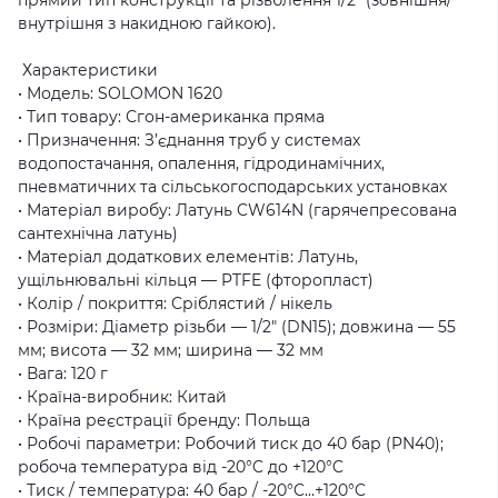
внутрішня з накидною гайкою).
Характеристики
• Модель: SOLOMON 1620
• Тип товару: Сгон-американка пряма
• Призначення: З’єднання труб у системах
водопостачання, опалення, гідродинамічних,
пневматичних та сільськогосподарських установках
• Матеріал виробу: Латунь CW614N (гарячепресована
сантехнічна латунь)
• Матеріал додаткових елементів: Латунь,
ущільнювальні кільця — PTFE (фторопласт)
• Колір / покриття: Сріблястий / нікель
• Розміри: Діаметр різьби — 1/2″ (DN15); довжина — 55
мм; висота — 32 мм; ширина — 32 мм
• Вага: 120 г
• Країна-виробник: Китай
• Країна реєстрації бренду: Польща
• Робочі параметри: Робочий тиск до 40 бар (PN40);
робоча температура від -20°C до +120°C
• Тиск / температура: 40 бар / -20°C…+120°C