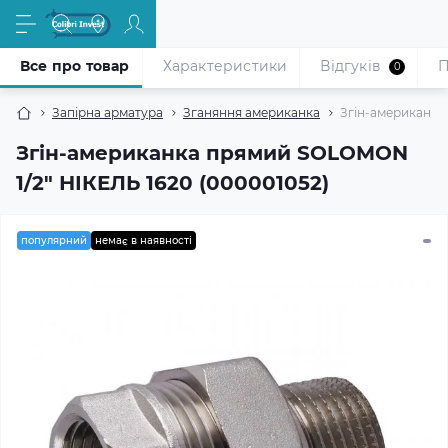
Все про товар
Характеристики
Відгуків
П
0
Запірна арматура
Зганяння американка
Згін-американка
Згін-американка прямий SOLOMON
1/2″ НІКЕЛЬ 1620 (000001052)
популярний
немає в наявності