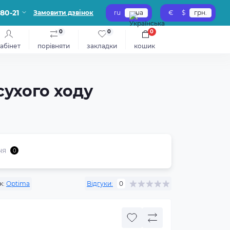
-80-21
Замовити дзвінок
ru
ua
€
$
грн.
0
0
0
абінет
порівняти
закладки
кошик
сухого ходу
ня
0
к:
Optima
Відгуки:
0