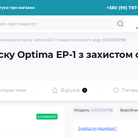
+380 (99) 787
гуки про магазин
к
онне реле тиску Optima EP-1 з захистом сухого ходу (000008798)
ку Optima EP-1 з захистом 
ктеристики
Відгуків
Питан
0
Модель:
000008798
Виробни
в наявності
Знайшли дешевше?