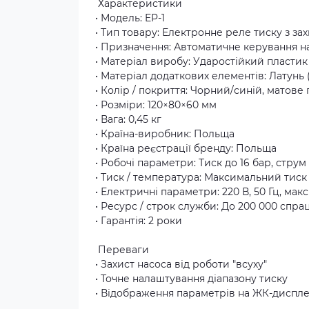
Характеристики
• Модель: EP-1
• Тип товару: Електронне реле тиску з зах
• Призначення: Автоматичне керування на
• Матеріал виробу: Ударостійкий пластик
• Матеріал додаткових елементів: Латунь 
• Колір / покриття: Чорний/синій, матове
• Розміри: 120×80×60 мм
• Вага: 0,45 кг
• Країна-виробник: Польща
• Країна реєстрації бренду: Польща
• Робочі параметри: Тиск до 16 бар, струм 
• Тиск / температура: Максимальний тиск 
• Електричні параметри: 220 В, 50 Гц, ма
• Ресурс / строк служби: До 200 000 спр
• Гарантія: 2 роки
Переваги
• Захист насоса від роботи "всуху"
• Точне налаштування діапазону тиску
• Відображення параметрів на ЖК-диспле