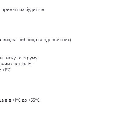
 приватних будинків
хневих, заглибних, свердловинних)
 тиску та струму
аний спеціаліст
 +1°C
 від +1°C до +55°C