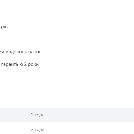
трів
еми водопостачання
а гарантією 2 роки
2 года
2 года