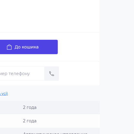
До кошика
 усі)
2 года
2 года