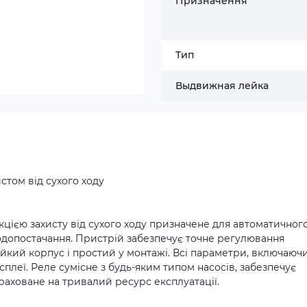
Призначення
Тип
Выдвижная лейка
стом від сухого ходу
кцією захисту від сухого ходу призначене для автоматичног
одопостачання. Пристрій забезпечує точне регулювання
ійкий корпус і простий у монтажі. Всі параметри, включаюч
плеї. Реле сумісне з будь-яким типом насосів, забезпечує
зраховане на тривалий ресурс експлуатації.