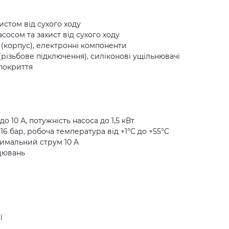
истом від сухого ходу
сосом та захист від сухого ходу
 (корпус), електронні компоненти
(різьбове підключення), силіконові ущільнювачі
 покриття
до 10 А, потужність насоса до 1,5 кВт
16 бар, робоча температура від +1°C до +55°C
ксимальний струм 10 А
ацювань
ї