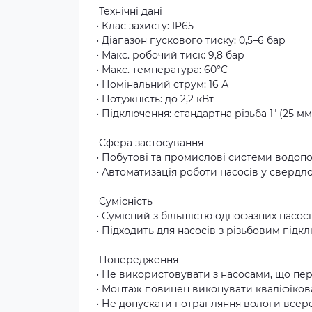
Технічні дані
• Клас захисту: IP65
• Діапазон пускового тиску: 0,5–6 бар
• Макс. робочий тиск: 9,8 бар
• Макс. температура: 60°C
• Номінальний струм: 16 А
• Потужність: до 2,2 кВт
• Підключення: стандартна різьба 1" (25 мм
Сфера застосування
• Побутові та промислові системи водоп
• Автоматизація роботи насосів у свердл
Сумісність
• Сумісний з більшістю однофазних насосі
• Підходить для насосів з різьбовим підк
Попередження
• Не використовувати з насосами, що пе
• Монтаж повинен виконувати кваліфіков
• Не допускати потрапляння вологи всер