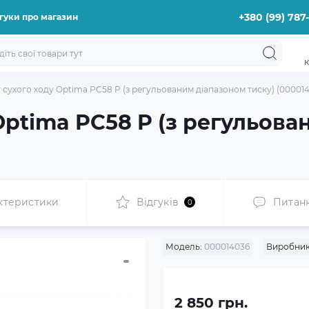
+380 (99) 787
гуки про магазин
к
 сухого ходу Optima PC58 P (з регульованим діапазоном тиску) (00001
Optima PC58 P (з регульов
ктеристики
Відгуків
Питан
0
Модель:
000014036
Виробник
2 850 грн.