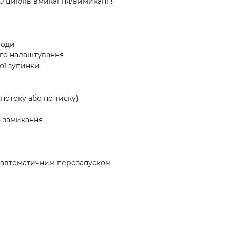
000 циклів вмикання/вимикання
води
ого налаштування
ої зупинки
потоку або по тиску)
о замикання
 і автоматичним перезапуском