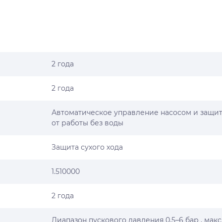
2 года
2 года
Автоматическое управление насосом и защи
от работы без воды
Защита сухого хода
1.510000
2 года
Диапазон пускового давления 0,5–6 бар , макс