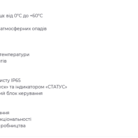
: від 0°C до +60°C
а атмосферних опадів
 температури
тів
хисту IP65
уск» та індикатором «СТАТУС»
ний блок керування
ання
кціональності
виробництва