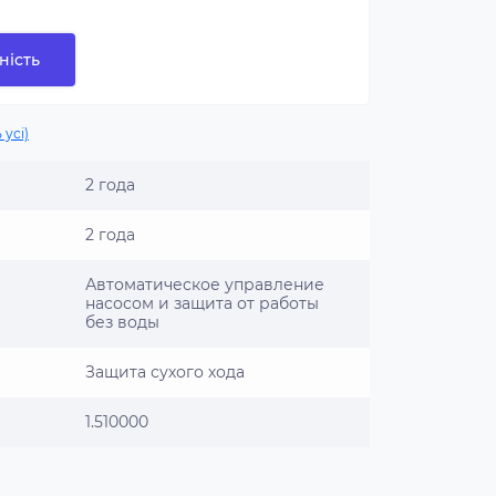
ність
 усі)
2 года
2 года
Автоматическое управление
насосом и защита от работы
без воды
Защита сухого хода
1.510000