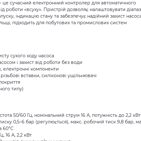
т – це сучасний електронний контролер для автоматичного
 від роботи «всуху». Пристрій дозволяє налаштовувати діапа
уску, індикацію стану та забезпечує надійний захист насоса
ольщі, підходить для побутових та промислових систем
исту сухого ходу насоса
сосом і захист від роботи без води
к, електронні компоненти
 різьбові вставки, силіконові ущільнювачі
 покриття
аного типу)
стота 50/60 Гц, номінальний струм 16 А, потужність до 2,2 кВт
тиску 0,5–6 бар (регулюється), макс. робочий тиск 9,8 бар, ма
 60°C
, 16 А, 2,2 кВт