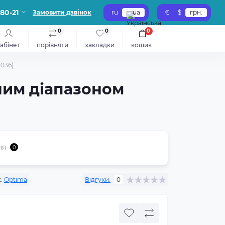
-80-21
Замовити дзвінок
ru
ua
€
$
грн.
0
0
0
абінет
порівняти
закладки
кошик
4036)
аним діапазоном
ня
0
:
Optima
Відгуки:
0