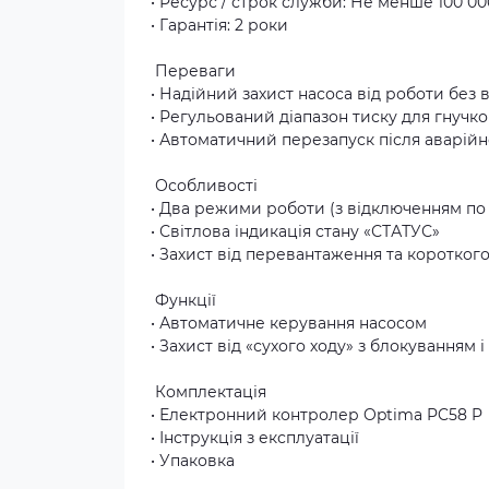
• Ресурс / строк служби: Не менше 100 
• Гарантія: 2 роки
Переваги
• Надійний захист насоса від роботи без 
• Регульований діапазон тиску для гнучк
• Автоматичний перезапуск після аварійн
Особливості
• Два режими роботи (з відключенням по 
• Світлова індикація стану «СТАТУС»
• Захист від перевантаження та коротког
Функції
• Автоматичне керування насосом
• Захист від «сухого ходу» з блокуванням
Комплектація
• Електронний контролер Optima PC58 P
• Інструкція з експлуатації
• Упаковка