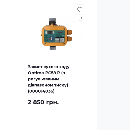
Захист сухого ходу
Optima PC58 P (з
регульованим
діапазоном тиску)
(000014036)
2 850 грн.