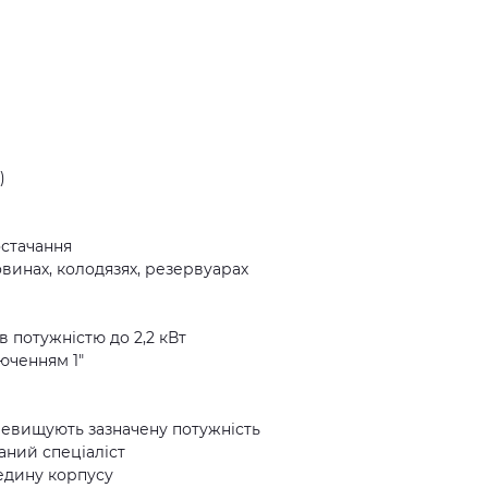
)
остачання
овинах, колодязях, резервуарах
в потужністю до 2,2 кВт
люченням 1"
ревищують зазначену потужність
аний спеціаліст
едину корпусу