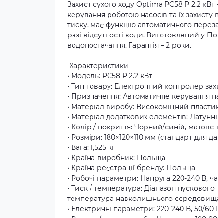
Захист сухого ходу Optima PC58 P 2.2 кВ
керування роботою насосів та їх захисту
тиску, має функцію автоматичного перезап
разі відсутності води. Виготовлений у П
водопостачання. Гарантія – 2 роки.
Характеристики
• Модель: PC58 P 2.2 кВт
• Тип товару: Електронний контролер зах
• Призначення: Автоматичне керування на
• Матеріал виробу: Високоміцний пласти
• Матеріал додаткових елементів: Латунні
• Колір / покриття: Чорний/синій, матове
• Розміри: 180×120×110 мм (стандарт для д
• Вага: 1,525 кг
• Країна-виробник: Польща
• Країна реєстрації бренду: Польща
• Робочі параметри: Напруга 220-240 В, ча
• Тиск / температура: Діапазон пускового 
температура навколишнього середовища
• Електричні параметри: 220-240 В, 50/60 Гц