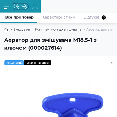
Все про товар
Характеристики
Відгуків
П
0
Змішувачі
Комплектуючі до змішувачів
Аератор для змішу
Аератор для змішувача M18,5-1 з
ключем (000027614)
популярний
немає в наявності