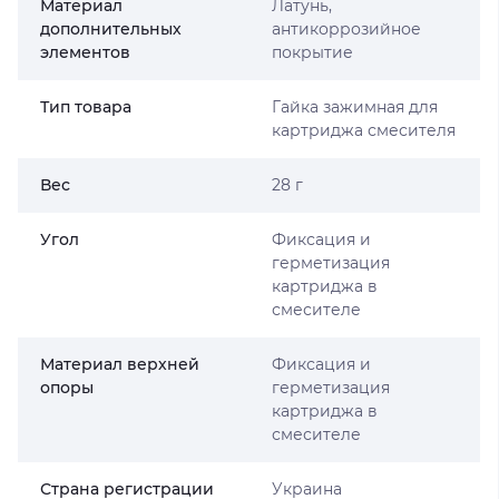
Материал
Латунь,
дополнительных
антикоррозийное
элементов
покрытие
Тип товара
Гайка зажимная для
картриджа смесителя
Вес
28 г
Угол
Фиксация и
герметизация
картриджа в
смесителе
Материал верхней
Фиксация и
опоры
герметизация
картриджа в
смесителе
Страна регистрации
Украина