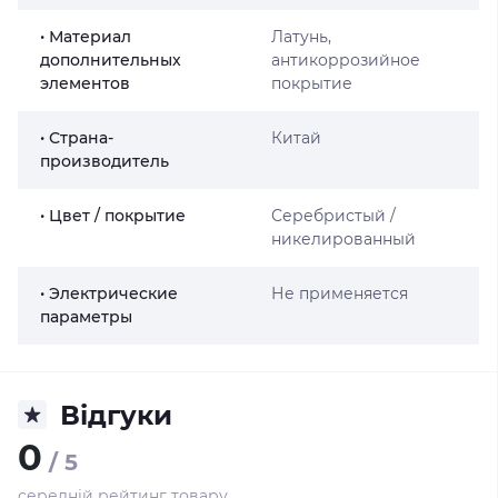
• Материал
Латунь,
дополнительных
антикоррозийное
элементов
покрытие
• Страна-
Китай
производитель
• Цвет / покрытие
Серебристый /
никелированный
• Электрические
Не применяется
параметры
Відгуки
0
/ 5
середній рейтинг товару