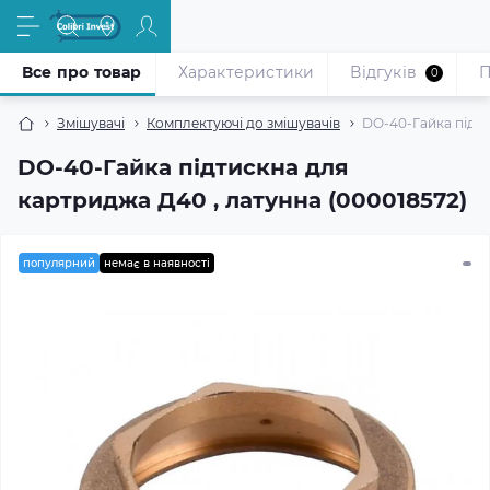
Все про товар
Характеристики
Відгуків
П
0
Змішувачі
Комплектуючі до змішувачів
DO-40-Гайка підти
DO-40-Гайка підтискна для
картриджа Д40 , латунна (000018572)
популярний
немає в наявності