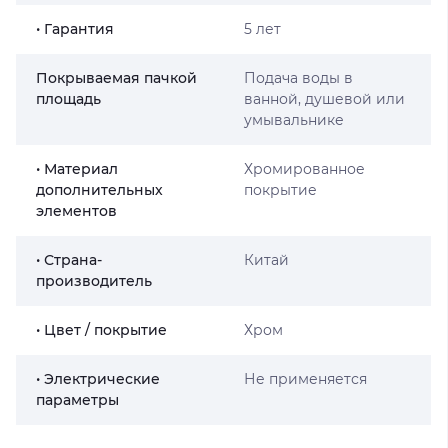
• Гарантия
5 лет
Покрываемая пачкой
Подача воды в
площадь
ванной, душевой или
умывальнике
• Материал
Хромированное
дополнительных
покрытие
элементов
• Страна-
Китай
производитель
• Цвет / покрытие
Хром
• Электрические
Не применяется
параметры