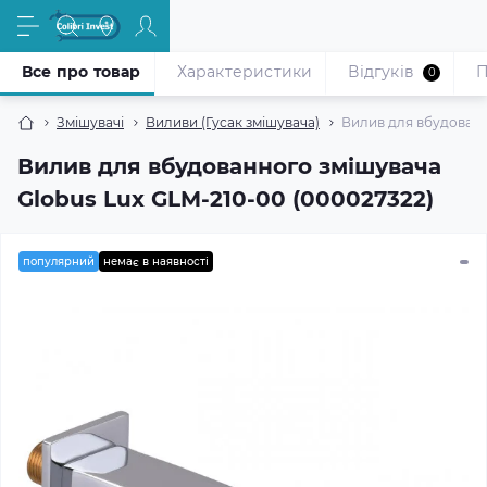
Все про товар
Характеристики
Відгуків
П
0
Змішувачі
Виливи (Гусак змішувача)
Вилив для вбудованн
Вилив для вбудованного змішувача
Globus Lux GLM-210-00 (000027322)
популярний
немає в наявності