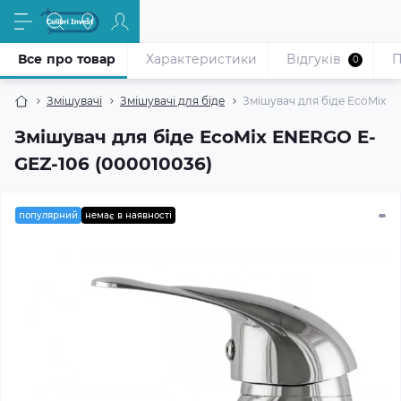
Все про товар
Характеристики
Відгуків
П
0
Змішувачі
Змішувачі для біде
Змішувач для біде EcoMix E
Змішувач для біде EcoMix ENERGO E-
GEZ-106 (000010036)
популярний
немає в наявності