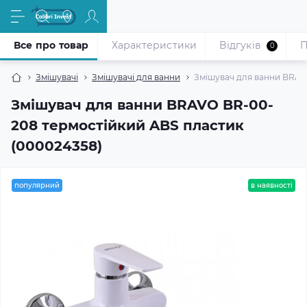
Все про товар
Характеристики
Відгуків
П
0
Змішувачі
Змішувачі для ванни
Змішувач для ванни BRAV
Змішувач для ванни BRAVO BR-00-
208 термостійкий ABS пластик
(000024358)
популярний
в наявності