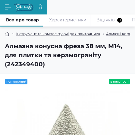
Все про товар
Характеристики
Відгуків
П
0
Інструмент та комплектуючі для плиточника
Алмазні корон
Алмазна конусна фреза 38 мм, M14,
для плитки та керамограніту
(242349400)
популярний
в наявності