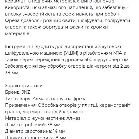
кераміці та подібних матеріалах. Виготовлена з
використанням алмазного напилення, що забезпечує
високу зносостійкість та ефективність при роботі.
Фреза дозволяє розширювати, шліфувати, полірувати
отвори, а також формувати фаски та кромки
матеріалів.
Інструмент підходить для використання з кутовою
шліфувальною машиною (УШМ) з різьбленням M14, а
також через перехідник з дрилем або шуруповертом.
Забезпечує якісну обробку отворів діаметром від 2 до
38 мм.
Характеристики
Бренд: JNZ
Тип товару: Алмазна конусна фреза
Призначення: Обробка отворів у плитці, керамограніті,
граніті, мармурі, твердій кераміці
Матеріал ріжучої частини: Алмаз
Діаметр робочий: 38 мм
Діаметр хвостовика: 14 мм
Довжина хвостовика: 8 мм