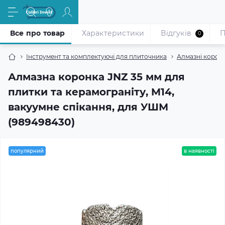
Все про товар
Характеристики
Відгуків
П
0
Інструмент та комплектуючі для плиточника
Алмазні корон
Алмазна коронка JNZ 35 мм для
плитки та керамограніту, M14,
вакуумне спікання, для УШМ
(989498430)
популярний
в наявності