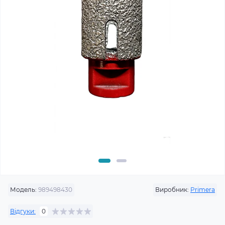
Модель:
989498430
Виробник:
Primera
Відгуки:
0