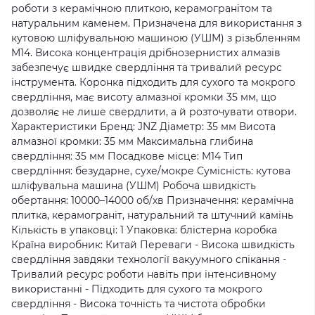
роботи з керамічною плиткою, керамогранітом та
натуральним каменем. Призначена для використання з
кутовою шліфувальною машиною (УШМ) з різьбленням
M14. Висока концентрація дрібнозернистих алмазів
забезпечує швидке свердління та тривалий ресурс
інструмента. Коронка підходить для сухого та мокрого
свердління, має висоту алмазної кромки 35 мм, що
дозволяє не лише свердлити, а й розточувати отвори.
Характеристики Бренд: JNZ Діаметр: 35 мм Висота
алмазної кромки: 35 мм Максимальна глибина
свердління: 35 мм Посадкове місце: M14 Тип
свердління: безударне, сухе/мокре Сумісність: кутова
шліфувальна машина (УШМ) Робоча швидкість
обертання: 10000–14000 об/хв Призначення: керамічна
плитка, керамограніт, натуральний та штучний камінь
Кількість в упаковці: 1 Упаковка: блістерна коробка
Країна виробник: Китай Переваги - Висока швидкість
свердління завдяки технології вакуумного спікання -
Тривалий ресурс роботи навіть при інтенсивному
використанні - Підходить для сухого та мокрого
свердління - Висока точність та чистота обробки