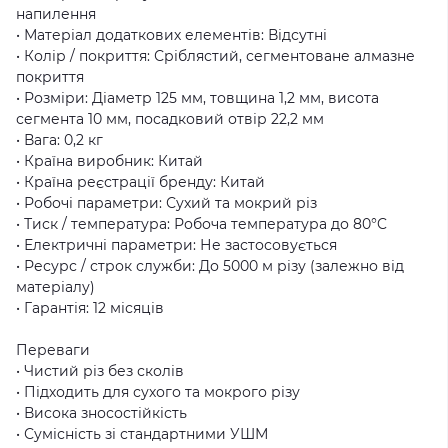
напилення
• Матеріал додаткових елементів: Відсутні
• Колір / покриття: Сріблястий, сегментоване алмазне
покриття
• Розміри: Діаметр 125 мм, товщина 1,2 мм, висота
сегмента 10 мм, посадковий отвір 22,2 мм
• Вага: 0,2 кг
• Країна виробник: Китай
• Країна реєстрації бренду: Китай
• Робочі параметри: Сухий та мокрий різ
• Тиск / температура: Робоча температура до 80°C
• Електричні параметри: Не застосовується
• Ресурс / строк служби: До 5000 м різу (залежно від
матеріалу)
• Гарантія: 12 місяців
Переваги
• Чистий різ без сколів
• Підходить для сухого та мокрого різу
• Висока зносостійкість
• Сумісність зі стандартними УШМ