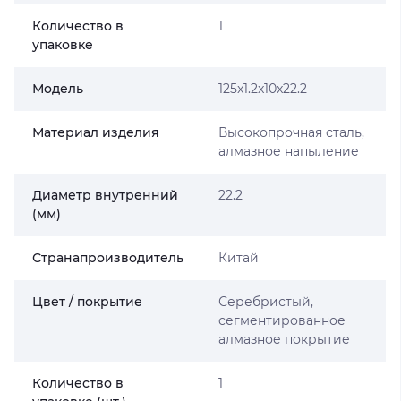
Количество в
1
упаковке
Мoдель
125x1.2x10x22.2
Материал изделия
Высокопрочная сталь,
алмазное напыление
Диаметр внутренний
22.2
(мм)
Странапроизводитель
Китай
Цвет / покрытие
Серебристый,
сегментированное
алмазное покрытие
Количество в
1