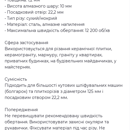
• Товщина: 1,2 мм
• Висота алмазного шару: 10 мм
• Посадковий отвір: 22,2 мм
• Тип різу: сухий/мокрий
• Матеріал: сталь, алмазне напилення
• Максимальна швидкість обертання: 12 200 об/хв
Сфера застосування
Використовується для різання керамічної плитки,
керамограніту, мармуру, граніту у квартирах,
приватних будинках, на будівельних майданчиках, у
майстернях.
Сумісність
Підходить для більшості кутових шліфувальних машин
(болгарок) та плиткорізів з діаметром 125 мм і
посадковим отвором 22,2 мм.
Попередження
Не перевищувати рекомендовану швидкість
обертання. Використовувати захисні окуляри та
рукавички. Фіксувати матеріал під час різу. Не