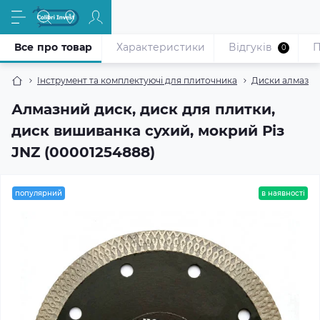
Все про товар
Характеристики
Відгуків
П
0
Інструмент та комплектуючі для плиточника
Диски алмазні
Алмазний диск, диск для плитки,
диск вишиванка сухий, мокрий Різ
JNZ (00001254888)
популярний
в наявності