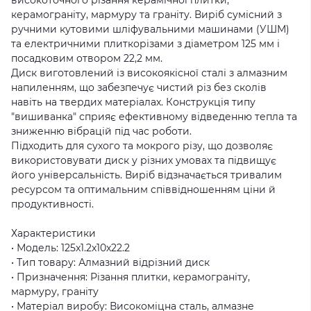
високоточного різання керамічної плитки,
керамограніту, мармуру та граніту. Виріб сумісний з
ручними кутовими шліфувальними машинами (УШМ)
та електричними плиткорізами з діаметром 125 мм і
посадковим отвором 22,2 мм.
Диск виготовлений із високоякісної сталі з алмазним
напиленням, що забезпечує чистий різ без сколів
навіть на твердих матеріалах. Конструкція типу
"вишиванка" сприяє ефективному відведенню тепла та
зниженню вібрацій під час роботи.
Підходить для сухого та мокрого різу, що дозволяє
використовувати диск у різних умовах та підвищує
його універсальність. Виріб відзначається тривалим
ресурсом та оптимальним співвідношенням ціни й
продуктивності.
Характеристики
• Модель: 125x1.2x10x22.2
• Тип товару: Алмазний відрізний диск
• Призначення: Різання плитки, керамограніту,
мармуру, граніту
• Матеріал виробу: Високоміцна сталь, алмазне