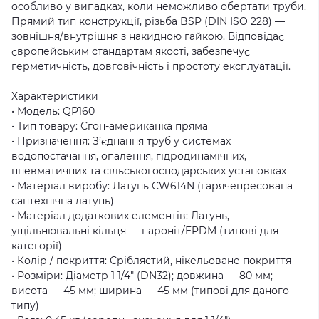
особливо у випадках, коли неможливо обертати труби.
Прямий тип конструкції, різьба BSP (DIN ISO 228) —
зовнішня/внутрішня з накидною гайкою. Відповідає
європейським стандартам якості, забезпечує
герметичність, довговічність і простоту експлуатації.
Характеристики
• Модель: QP160
• Тип товару: Сгон-американка пряма
• Призначення: З’єднання труб у системах
водопостачання, опалення, гідродинамічних,
пневматичних та сільськогосподарських установках
• Матеріал виробу: Латунь CW614N (гарячепресована
сантехнічна латунь)
• Матеріал додаткових елементів: Латунь,
ущільнювальні кільця — пароніт/EPDM (типові для
категорії)
• Колір / покриття: Сріблястий, нікельоване покриття
• Розміри: Діаметр 1 1/4″ (DN32); довжина — 80 мм;
висота — 45 мм; ширина — 45 мм (типові для даного
типу)