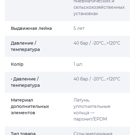
пневматических и
сельскохозяйственных
установках
Выдвижная лейка
5 лет
Давление /
40 бар / -20°C...+120°C
температура
Колір
1 шт.
• Давление /
40 бар / -20°C...+120°C
температура
Материал
Латунь,
дополнительных
уплотнительные
элементов
кольца —
паронит/EPDM
Тип товара
Сгон-американка