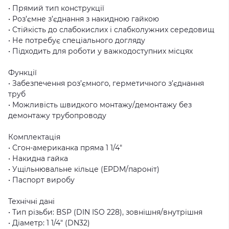
• Прямий тип конструкції
• Роз’ємне з’єднання з накидною гайкою
• Стійкість до слабокислих і слабколужних середовищ
• Не потребує спеціального догляду
• Підходить для роботи у важкодоступних місцях
Функції
• Забезпечення роз’ємного, герметичного з’єднання
труб
• Можливість швидкого монтажу/демонтажу без
демонтажу трубопроводу
Комплектація
• Сгон-американка пряма 1 1/4″
• Накидна гайка
• Ущільнювальне кільце (EPDM/пароніт)
• Паспорт виробу
Технічні дані
• Тип різьби: BSP (DIN ISO 228), зовнішня/внутрішня
• Діаметр: 1 1/4″ (DN32)