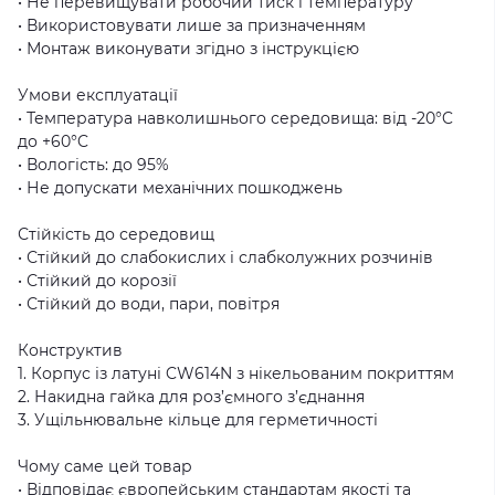
• Не перевищувати робочий тиск і температуру
• Використовувати лише за призначенням
• Монтаж виконувати згідно з інструкцією
Умови експлуатації
• Температура навколишнього середовища: від -20°C
до +60°C
• Вологість: до 95%
• Не допускати механічних пошкоджень
Стійкість до середовищ
• Стійкий до слабокислих і слабколужних розчинів
• Стійкий до корозії
• Стійкий до води, пари, повітря
Конструктив
1. Корпус із латуні CW614N з нікельованим покриттям
2. Накидна гайка для роз’ємного з’єднання
3. Ущільнювальне кільце для герметичності
Чому саме цей товар
• Відповідає європейським стандартам якості та