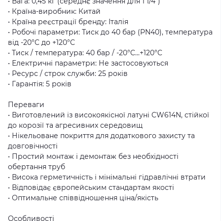
• Вага: 0,45 кг (середнє значення для 1 1/4″)
• Країна-виробник: Китай
• Країна реєстрації бренду: Італія
• Робочі параметри: Тиск до 40 бар (PN40), температура
від -20°C до +120°C
• Тиск / температура: 40 бар / -20°C...+120°C
• Електричні параметри: Не застосовуються
• Ресурс / строк служби: 25 років
• Гарантія: 5 років
Переваги
• Виготовлений із високоякісної латуні CW614N, стійкої
до корозії та агресивних середовищ
• Нікельоване покриття для додаткового захисту та
довговічності
• Простий монтаж і демонтаж без необхідності
обертання труб
• Висока герметичність і мінімальні гідравлічні втрати
• Відповідає європейським стандартам якості
• Оптимальне співвідношення ціна/якість
Особливості