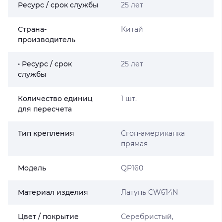
Ресурс / срок службы
25 лет
Страна-
Китай
производитель
• Ресурс / срок
25 лет
службы
Количество единиц
1 шт.
для пересчета
Тип крепления
Сгон-американка
прямая
Мoдель
QP160
Материал изделия
Латунь CW614N
Цвет / покрытие
Серебристый,