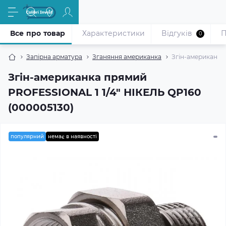
Все про товар
Характеристики
Відгуків
П
0
Запірна арматура
Зганяння американка
Згін-американка
Згін-американка прямий
PROFESSIONAL 1 1/4″ НІКЕЛЬ QP160
(000005130)
популярний
немає в наявності