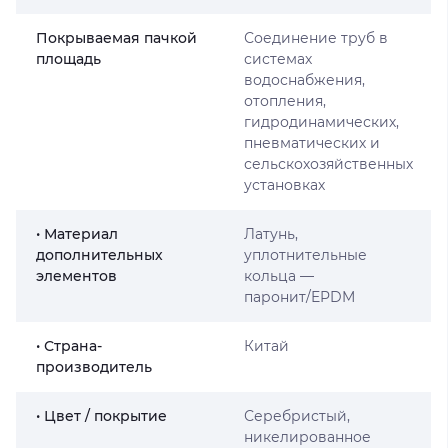
Покрываемая пачкой
Соединение труб в
площадь
системах
водоснабжения,
отопления,
гидродинамических,
пневматических и
сельскохозяйственных
установках
• Материал
Латунь,
дополнительных
уплотнительные
элементов
кольца —
паронит/EPDM
• Страна-
Китай
производитель
• Цвет / покрытие
Серебристый,
никелированное